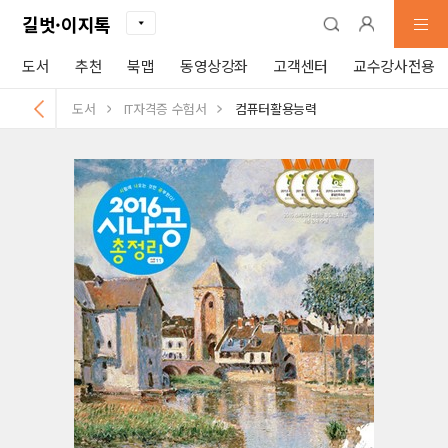
길벗·이지톡
도서
추천
북맵
동영상강좌
고객센터
교수강사전용
도서
IT자격증 수험서
컴퓨터활용능력