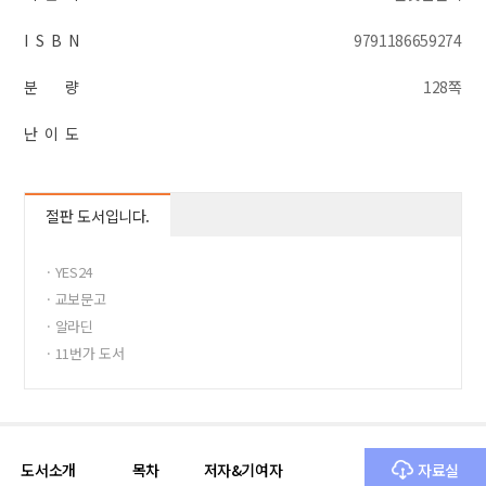
I S B N
9791186659274
분 량
128쪽
난 이 도
절판 도서입니다.
· YES24
· 교보문고
· 알라딘
· 11번가 도서
· 반디앤루니스
도서소개
목차
저자&기여자
자료실