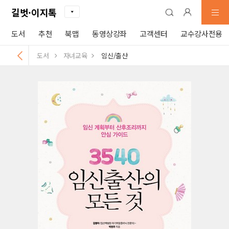
길벗·이지톡
도서
추천
북맵
동영상강좌
고객센터
교수강사전용
도서
자녀교육
임신/출산