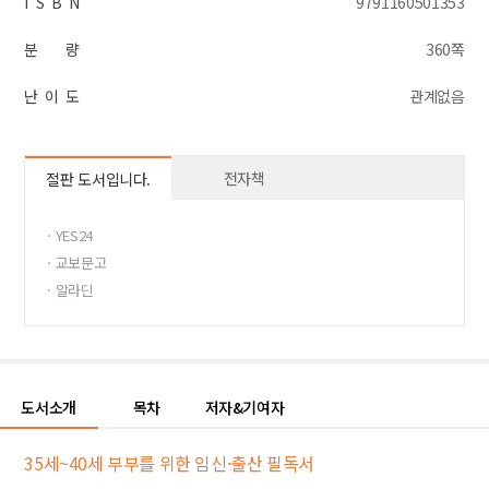
I S B N
9791160501353
분 량
360쪽
난 이 도
관계없음
전자책
절판 도서입니다.
· YES24
· 교보문고
· 알라딘
도서소개
목차
저자&기여자
35세~40세 부부를 위한 임신·출산 필독서