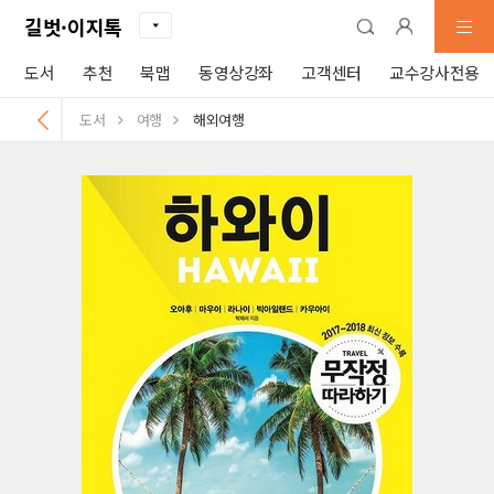
길벗·이지톡
도서
추천
북맵
동영상강좌
고객센터
교수강사전용
도서
여행
해외여행