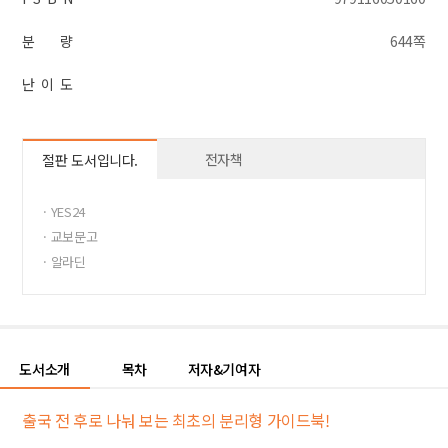
분 량
644쪽
난 이 도
전자책
절판 도서입니다.
· YES24
· 교보문고
· 알라딘
도서소개
목차
저자&기여자
출국 전 후로 나눠 보는 최초의 분리형 가이드북!