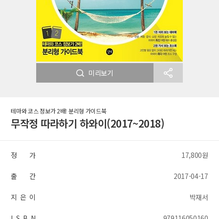
미리보기
테마와 코스 정보가 2배! 분리형 가이드북
무작정 따라하기 하와이(2017~2018)
정 가
17,800원
출 간
2017-04-17
지 은 이
박재서
I S B N
979116050160