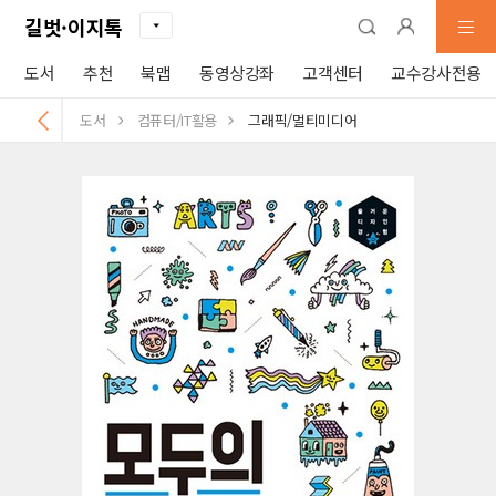
길벗·이지톡
도서
추천
북맵
동영상강좌
고객센터
교수강사전용
도서
컴퓨터/IT활용
그래픽/멀티미디어