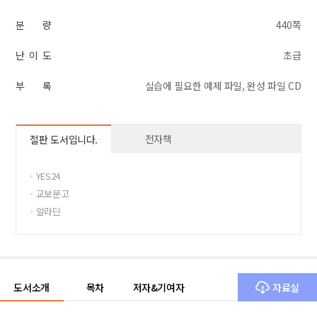
분 량
440쪽
난 이 도
초급
부 록
실습에 필요한 예제 파일, 완성 파일 CD
전자책
절판 도서입니다.
· YES24
· 교보문고
· 알라딘
도서소개
목차
저자&기여자
자료실