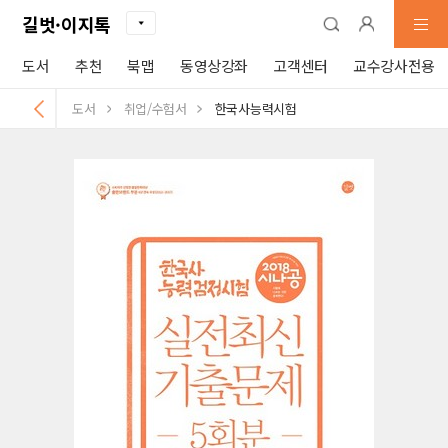
길벗·이지톡
도서
추천
북맵
동영상강좌
고객센터
교수강사전용
도서
취업/수험서
한국사능력시험