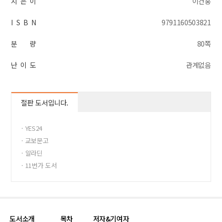
지 은 이
이건홍
I S B N
9791160503821
분 량
80쪽
난 이 도
관계없음
절판 도서입니다.
· YES24
· 교보문고
· 알라딘
· 11번가 도서
도서소개
목차
저자&기여자