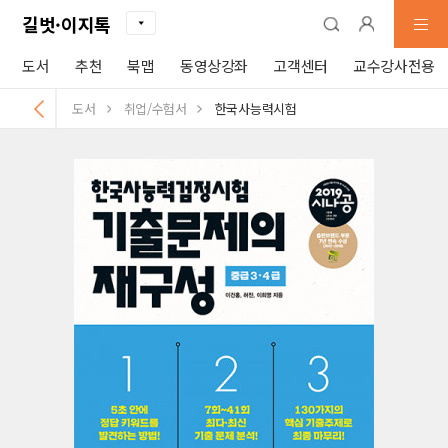
길벗·이지톡
도서
추천
북맵
동영상강좌
고객센터
교수강사전용
도서
취업/수험서
한국사능력시험