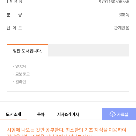
I S B N
9791160506556
분 량
308쪽
난 이 도
관계없음
절판 도서입니다.
· YES24
· 교보문고
· 알라딘
도서소개
목차
저자&기여자
자료실
시험에 나오는 것만 공부한다. 최소한의 기초 지식을 이용하여