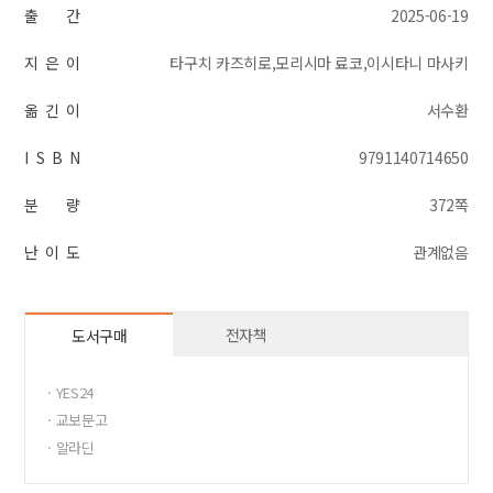
출 간
2025-06-19
지 은 이
타구치 카즈히로,모리시마 료코,이시타니 마사키
옮 긴 이
서수환
I S B N
9791140714650
분 량
372쪽
난 이 도
관계없음
전자책
도서구매
· YES24
· 교보문고
· 알라딘