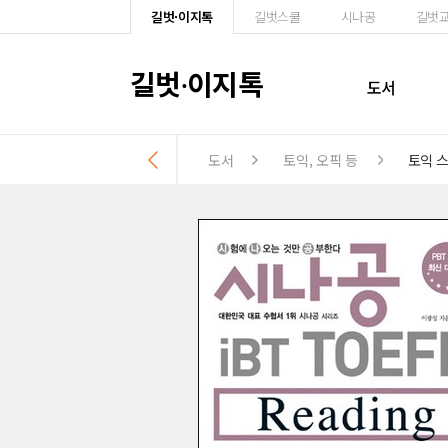
길벗·이지톡
길벗스쿨
시나공
길벗
길벗
이지톡
·
도서
도서
토익, 오픽 등
토익 스