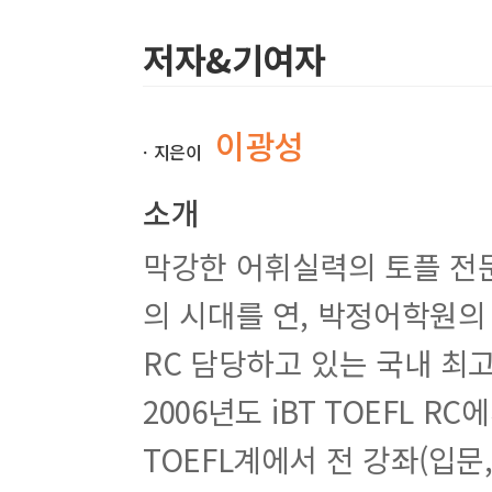
Section 06 Insert Text(for iBT)
저자&기여자
Section 07 Vocabulary(for iBT & PBT)
3장 실전 연습문제
Actual Test 1
이광성
ㆍ지은이
Actual Test 2
소개
정답 & 해설집
실전 연습문제 특강
막강한 어휘실력의 토플 전문가
Actual Test 1 특강
Actual Test 2 특강
의 시대를 연, 박정어학원의
해석모음
정답 한눈에 보기
RC 담당하고 있는 국내 최고
2006년도 iBT TOEFL 
TOEFL계에서 전 강좌(입문,