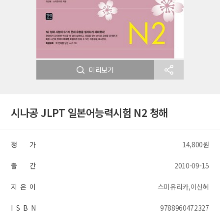
미리보기
시나공 JLPT 일본어능력시험 N2 청해
정 가
14,800원
출 간
2010-09-15
지 은 이
스미유리카,이신혜
I S B N
9788960472327