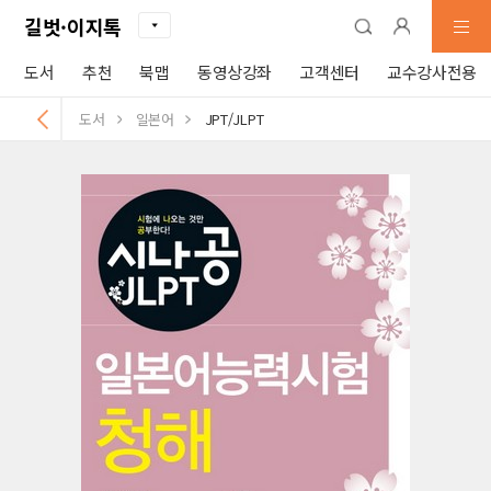
길벗·이지톡
도서
추천
북맵
동영상강좌
고객센터
교수강사전용
도서
일본어
JPT/JLPT