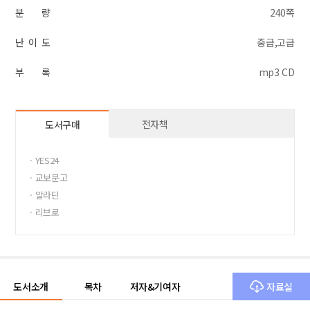
분 량
240쪽
난 이 도
중급,고급
부 록
mp3 CD
전자책
도서구매
· YES24
· 교보문고
· 알라딘
· 리브로
도서소개
목차
저자&기여자
자료실