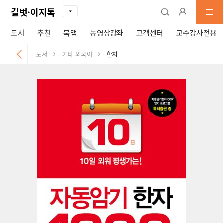
길벗·이지톡
도서
추천
북맵
동영상강좌
고객센터
교수강사전용
도서
기타 외국어
한자