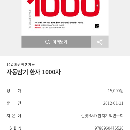
미리보기
10일 외워 평생 가는
자동암기 한자 1000자
정 가
15,000원
출 간
2012-01-11
지 은 이
길벗R&D 한자기억연구회
I S B N
9788960475526