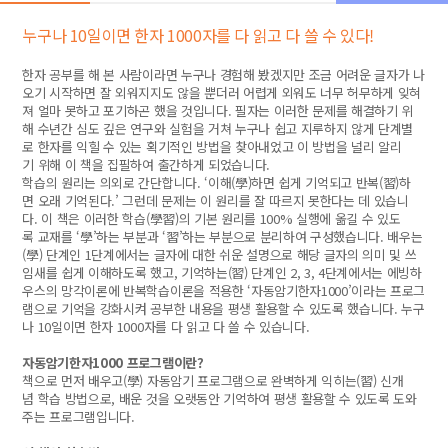
누구나 10일이면 한자 1000자를 다 읽고 다 쓸 수 있다!
한자 공부를 해 본 사람이라면 누구나 경험해 봤겠지만 조금 어려운 글자가 나
오기 시작하면 잘 외워지지도 않을 뿐더러 어렵게 외워도 너무 허무하게 잊혀
져 얼마 못하고 포기하곤 했을 것입니다. 필자는 이러한 문제를 해결하기 위
해 수년간 심도 깊은 연구와 실험을 거쳐 누구나 쉽고 지루하지 않게 단계별
로 한자를 익힐 수 있는 획기적인 방법을 찾아내었고 이 방법을 널리 알리
기 위해 이 책을 집필하여 출간하게 되었습니다.
학습의 원리는 의외로 간단합니다. ‘이해(學)하면 쉽게 기억되고 반복(習)하
면 오래 기억된다.’ 그런데 문제는 이 원리를 잘 따르지 못한다는 데 있습니
다. 이 책은 이러한 학습(學習)의 기본 원리를 100% 실행에 옮길 수 있도
록 교재를 ‘學’하는 부분과 ‘習’하는 부분으로 분리하여 구성했습니다. 배우는
(學) 단계인 1단계에서는 글자에 대한 쉬운 설명으로 해당 글자의 의미 및 쓰
임새를 쉽게 이해하도록 했고, 기억하는(習) 단계인 2, 3, 4단계에서는 에빙하
우스의 망각이론에 반복학습이론을 적용한 ‘자동암기한자1000’이라는 프로그
램으로 기억을 강화시켜 공부한 내용을 평생 활용할 수 있도록 했습니다. 누구
나 10일이면 한자 1000자를 다 읽고 다 쓸 수 있습니다.
자동암기한자1000 프로그램이란?
책으로 먼저 배우고(學) 자동암기 프로그램으로 완벽하게 익히는(習) 신개
념 학습 방법으로, 배운 것을 오랫동안 기억하여 평생 활용할 수 있도록 도와
주는 프로그램입니다.