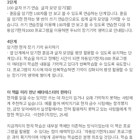
3단계
100 글자 쓰기 연습 글자 모양 암기(習)
- 훈음을 암기한 100자를 안 보고 쓸 수 있도록 연습하는 단계입니다. 훈음
을 암기한 한자는 몇 번의 쓰기 연습만으로도 쉽게 글자 모양을 기억할 수 있
습니다. 쓰기 연습장을 이용해 100자를 안 보고 쓸 수 있도록 연습한 다음 자
동암기한자1000 프로그램을 이용하면 두뇌의 장기기억 영역으로 안내됩니다.
4단계
암기한 한자 장기 기억 유지하기
- 앞 단계에서 암기한 훈음과 글자 모양을 평생 활용할 수 있도록 유지하는 단
계입니다. 학습을 마치고 정해진 시간이 되면 자동암기한자1000 프로그램
이 여러분이 학습한 내용을 기억하고 있다가 반복학습할 수 있도록 유도합니
다. 프로그램의 지시에 따라 반복학습하면 기억이 강화되어 평생 활용할 수 있
는 장기기억 영역에 쌓이게 됩니다.
이 책을 미리 만난 베타테스터의 한마디
한자를 읽을 수는 있지만 쓰는 데 자신이 없거나 오래 기억하지 못하는 사람에
게 추천하고 싶습니다. 예를 들어 벼락치기로 한자 급수 시험에는 합격했지
만, 금방 잊어버려서 실생활에서는 전혀 활용하지 못하고 있는 사람들에게 적
합한 책입니다. -이현주(직장인, 25세)
지금까지의 한자 학습은 대부분 책에만 의존하는 방식이었는데 이 책은 프로
그램을 활용할 수 있다는 점이 매력적입니다. ‘자동암기한자1000’ 프로그램
은 과히 획기적이며 이렇게 공부하는 학습법은 분명 최초일 것입니다. 학습 효