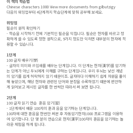
이 책의 학습법
Chinese characters 1000 View more documents from gilbutzigy
다음의 워밍업부터 4단계까지 학습단계에 맞춰 공부해 보세요.
위밍업
필순의 원칙 확인하기
- 학습을 시작하기 전에 기본적인 필순을 익힙니다. 필순은 한자를 바르고 정
확하게 쓸 수 있도록 정한 원칙으로, 9가지 정도만 익히면 대부분의 한자에 적
용할 수 있습니다.
1단계
100 글자 배우기(學)
- 글자의 의미와 쓰임새를 배우는 단계입니다. 이 단계는 한자(漢字)를 암기하
는 단계가 아닌 두뇌에게 이해를 구하는 단계입니다. 우리 두뇌는 낯선 개념
의 암기를 쉽게 허락하지 않기 때문이죠. 글자마다 이해하기 쉽게 자원을 풀이
해 놓았으며, 해당 한자와 관련된 단어와 문장을 수록하였기 때문에 편안하
게 읽어보고 제시된 글자를 한 번씩만 따라서 써 보면 됩니다.
2단계
100 글자 읽기 연습 훈음 암기(習)
- 1단계에서 배운 100자의 훈과 음을 암기하는 단계입니다.
100자에 대한 훈음을 한번만 써본 후 자동암기한자1000 프로그램을 이용하
여 암기합니다. 단 몇 분의 연습으로 한자(漢字)100자의 훈음을 암기하는 놀
라운 체험을 하게 됩니다.