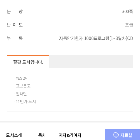
분 량
300쪽
난 이 도
초급
부 록
자동암기한자 1000프로그램(1~3일차)CD
절판 도서입니다.
· YES24
· 교보문고
· 알라딘
· 11번가 도서
도서소개
목차
저자&기여자
자료실