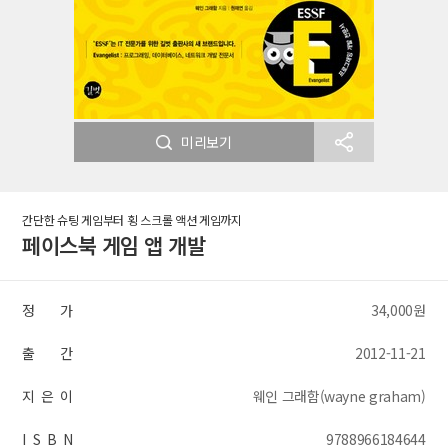
미리보기
간단한 슈팅 게임부터 횡 스크롤 액션 게임까지
페이스북 게임 앱 개발
정 가
34,000원
출 간
2012-11-21
지 은 이
웨인 그래함(wayne graham)
I S B N
9788966184644