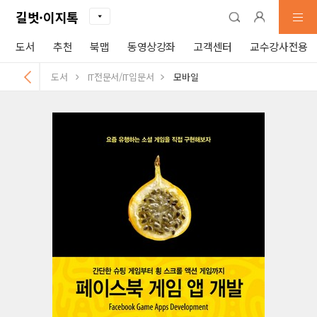
길벗·이지톡
도서
추천
북맵
동영상강좌
고객센터
교수강사전용
도서
IT전문서/IT입문서
모바일