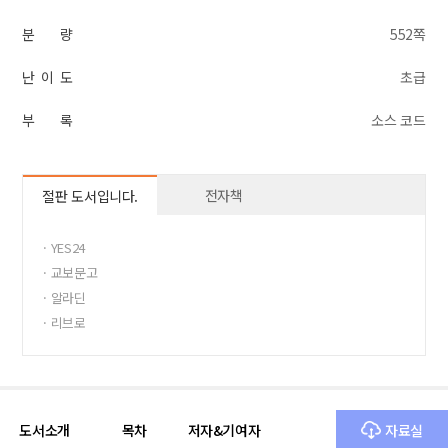
분 량
552쪽
난 이 도
초급
부 록
소스 코드
전자책
절판 도서입니다.
· YES24
· 교보문고
· 알라딘
· 리브로
· 11번가 도서
· 반디앤루니스
도서소개
목차
저자&기여자
자료실