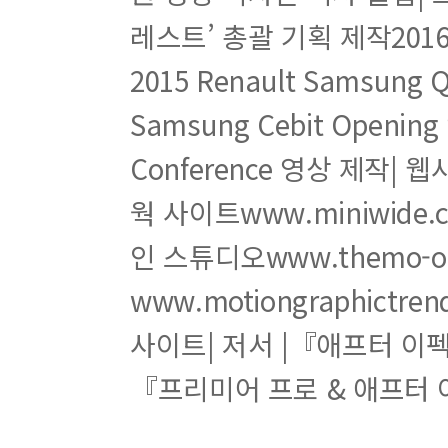
실력 알아보기. 볼륨감 있는 텍스트를 만들고 3D Bo
레스트’ 총괄 기획 제작2016 
2015 Renault Samsu
다섯째마당. 레이어와 이펙트 활용하기
Samsung Cebit Openin
활용예제 052 파티클 효과 활용하여 컵에 물 채우기
Conference 영상 제작| 웹
활용예제 053 레이어로 공간감 연출하기
활용예제 054 3D 레이어 활용하여 글로시 박스 만들
웍 사이트www.miniwid
인 스튜디오www.themo-
특별부록. Element 3D Effects활용하기
www.motiongraphic
001. Element 3D Effects 알아보기
002. Element 3D Effects 설치 및 등록하기
사이트| 저서 |『애프터 이펙
003. 3D 타이포그래피 연출하기
『프리미어 프로 & 애프터 
004. 텍스처 맵핑하기
005. 복잡한 작업을 간단하게 만들기
006. Pro Shader 활용하기