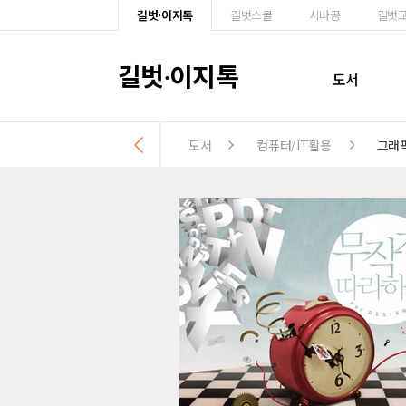
길벗·이지톡
길벗스쿨
시나공
길벗
길벗
이지톡
·
도서
도서
컴퓨터/IT활용
그래