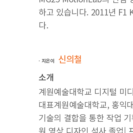
하고 있습니다. 2011년 F
넷째마당. 레이어와 이펙트 익히기
다.
필수기능 037. Layer 메뉴 살펴보기 : Layer :
필수기능 038. 레이어 종류 알아보기 : Layer :
기능예제 039. 사운드 가이드 작업하기 : Add Marker
필수기능 040. 블렌딩 모드 알아보기 : Blending Mod
신의철
ㆍ지은이
기능예제 041. 영상 중첩 효과 만들기 : Blending Mod
기능예제 042. 문자 디자인하기 : Mask :
소개
필수기능 043. 트랙 매트 알아보기 : Track Matte :
필수기능 044. 레이어 스타일 알아보기 : Layer Styles
계원예술대학교 디지털 미디
필수기능 045. Effects 메뉴 살펴보기 : Effects :
기능예제 046. 이퀄라이저 그래픽 적용하기 : Audio Sp
대표계원예술대학교, 홍익대
필수기능 047. 키프레임 살펴보기 : Keyframe :
기능예제 048. Depth of Field 적용하기 : 3D Channe
기술의 결합을 통한 작업 
기능예제 049. 입체 전광판 효과 적용하기 : CC Ball Ac
기능예제 050. 자연스러운 애니메이션 만들기 : Velocit
원 영상 디자인 석사 졸업| 
기능예제 051. 키프레임 설정하여 자연스러운 움직임 만들기 