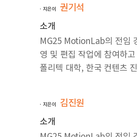
권기석
ㆍ지은이
셋째마당. 애프터 이펙트 CS6 필수 메뉴 익히기
소개
필수기능 023. File 메뉴 살펴보기 : File :
MG25 MotionLab의 전임 
기능예제 024. 프로젝트 소스 모으기 : Collect :
기능예제 025. 포토샵과 연동하기 : Reload Footage
영 및 편집 작업에 참여하고
필수기능 026. Edit 메뉴 살펴보기 : Edit :
기능예제 027. 영상 편집하기 : Duplicate/Split Laye
폴리텍 대학, 한국 컨텐츠 
기능예제 028. 레이어 기능 알아보기 : Text/Camera 
기능예제 029. 애프터 이펙트 최적화하기 : Preferenc
필수기능 030. Composition 메뉴 살펴보기 : Compos
기능예제 031. 영상의 한 장면을 이미지로 만들기 : Save
기능예제 032. 영상 파일로 저장하기 : Targa Sequen
김진원
ㆍ지은이
기능예제 033. 컴포지션에 컴포지션 포함하기 : Compos
활용예제 034. Starglow 활용하여 빛나는 타이틀 
소개
활용예제 035. 실제 사진 활용하여 공간감 연출하기
활용예제 036. Duik Script 활용하여 캐릭터 Riggi
MG25 MotionLab의 전
실력 알아보기. 라인이 생기는 애니메이션을 만들고