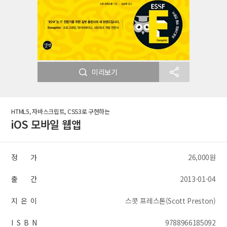
미리보기
HTML5, 자바스크립트, CSS3로 구현하는
iOS 모바일 웹앱
정 가
26,000원
출 간
2013-01-04
지 은 이
스콧 프레스톤(Scott Preston)
I S B N
9788966185092