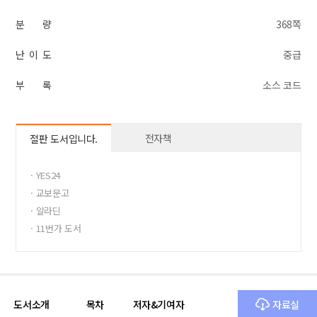
분 량
368쪽
난 이 도
중급
부 록
소스 코드
전자책
절판 도서입니다.
· YES24
· 교보문고
· 알라딘
· 11번가 도서
· 반디앤루니스
도서소개
목차
저자&기여자
자료실