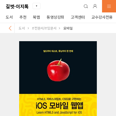
길벗·이지톡
도서
추천
북맵
동영상강좌
고객센터
교수강사전용
도서
IT전문서/IT입문서
모바일