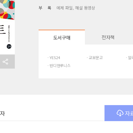
부 록
예제 파일, 해설 동영상
전자책
도서구매
· YES24
· 교보문고
· 
· 반디앤루니스
여자
자