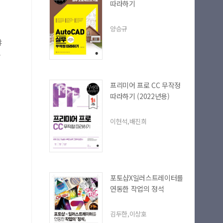
따라하기
양승규
야
콘
프리미어 프로 CC 무작정
따라하기 (2022년용)
이현석,배진희
포토샵X일러스트레이터를
연동한 작업의 정석
김두한,이상호