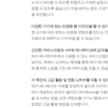
누구나 따라할 수 있도록 친절하고 자세한 설명으로
용할 수 있도록 돕습니다. 처음 배우는 분도, 이전
을 제안합니다.
다양한 기기에 맞는 반응형 웹 디자인을 할 수 있
창 크기에 따라 변하는 반응형 콘텐츠를 만드는 간
종류
자동으로 맞춰지는 디자인을 할 수 있습니다.
인증
알림 메시지
문의
간단한 자바스크립트 API로 애니메이션에 감각을
ISB
에지 애니메이트에서 사용할 수 있는 자바스크립트
부가
문의
없어도, 책에서 소개하는 예제를 통해 에지 애니메
욱 풍부한 느낌을 가진 애니메이션을 만들 수 있습
부가
제목
이 책만의 고급 활용 및 연동 노하우를 익힐 수 있
종이책
도서
에지 애니메이트 카페를 운영하며 쌓아온 저자의 노하
에서 제공하는 온라인 필터인 CSS Filterlab을
최근 이용 자료
을 표시하는 방법, 만든 콘텐츠를 기기나 웹에서 미
없었던 고급 활용 방법을 소개합니다.
내용