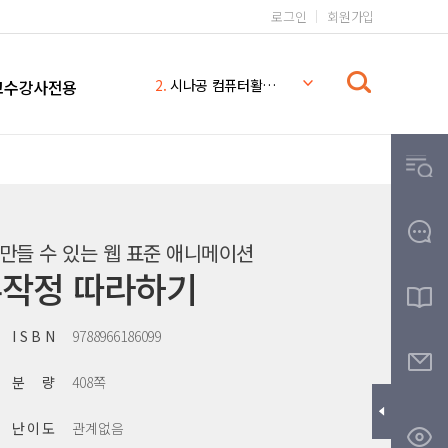
로그인
회원가입
1.
일본어 무작정 따라하기 완전판
2.
시나공 컴퓨터활용능력 2급
교수강사전용
3.
일본어 무작정 따라하기
4.
시나공
5.
일본어 무작정 따라하기 MP3
6.
일본어 문법 무작정 따라하기
7.
일본어
8.
THE
도 만들 수 있는 웹 표준 애니메이션
9.
무작정따라하기
무작정 따라하기
10.
영어회화 핵심패턴 233 MP3
I S B N
9788966186099
분 량
408쪽
난 이 도
관계없음