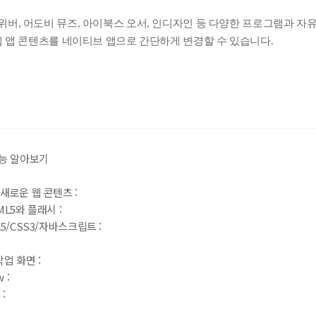
버, 어도비 뮤즈, 아이북스 오서, 인디자인 등 다양한 프로그램과 자
웹 앱 콘텐츠를 네이티브 앱으로 간단하게 변경할 수 있습니다.
(eBook) :
동영상 강좌
 앞 또는 뒷부분의 판권면 (발행인, 담당 편집자 등을 표시하는 곳) 중 ISB
파일
찾아보
기(예: 979-11-6050-407-1 05320로 된 곳의 뒤 다섯 자리 숫자 05320)
* 첨부파일은 10M 이내만 가능
등록
문의하기
기능 알아보기
 새로운 웹 콘텐츠 :
ML5와 플래시 :
5/CSS3/자바스크립트 :
업 화면 :
 :
: