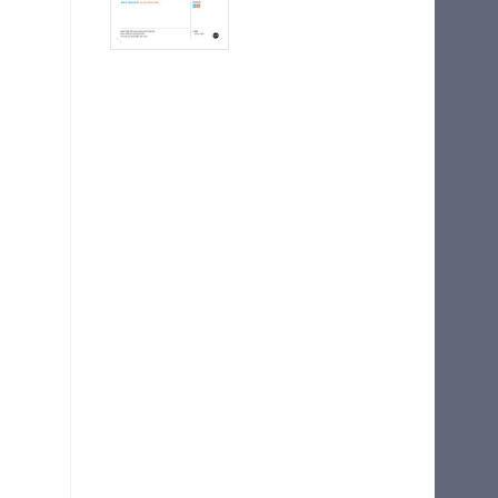
획
마이길벗
에
최근 열람 도서