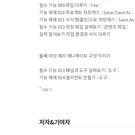
필수 기능 009 파일 다루기 : File :
기능 예제 010 프로젝트 저장하기 : Save/Save As :
기능 예제 011 서식(템플릿)으로 저장하기 : Save As T
필수 기능 012 저장 파일 살펴보기 : 콘텐츠 파일 :
실력 알아보기 작업 환경과 서식 다루기
둘째 마당 에지 애니메이트 구성 익히기
필수 기능 013 패널과 도구 살펴보기 : 도구 :
기능 예제 014 엘리먼트 만들기 : 도구 :
필수 기능 015 작업 영역과 패널 표시 여부 설정하기 : W
더보기
필수 기능 016 보이기 위한 작업 공간 활용하기 : Stag
필수 기능 017 속성 설정하기 : Properties 패널 :
기능 예제 018 아쿠아 버튼 만들기 : Properties 패널
필수 기능 019 엘리먼트와 심볼 관리하기 : Elements
필수 기능 020 용량 변화 없이 소스 쓰기 : Library 패
저자&기여자
필수 기능 021 액션 관리 패널 살펴보기 : Code 패널 