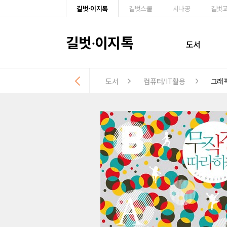
길벗·이지톡
길벗스쿨
시나공
길벗
길벗
이지톡
·
도서
도서
컴퓨터/IT활용
그래