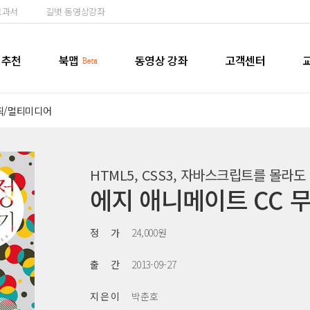
교과서
길벗 동영상강좌
추천
북맵
동영상 강좌
고객센터
픽/멀티미디어
HTML5, CSS3, 자바스크립트를 몰라
에지 애니메이트 CC 
정 가
24,000원
출 간
2013-09-27
지 은 이
박춘호