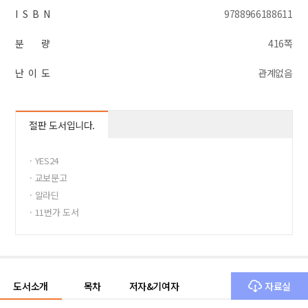
I S B N
9788966188611
분 량
416쪽
난 이 도
관계없음
절판 도서입니다.
· YES24
· 교보문고
· 알라딘
· 11번가 도서
· 반디앤루니스
도서소개
목차
저자&기여자
자료실