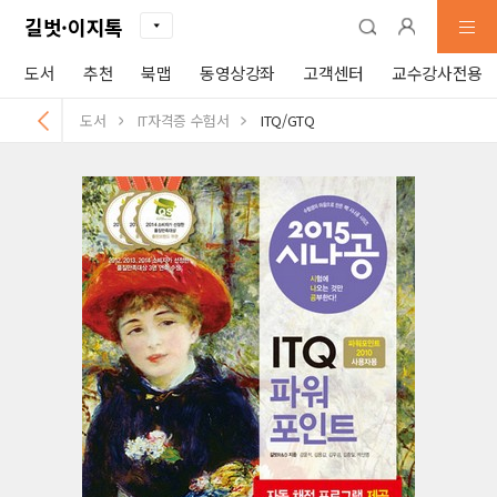
길벗·이지톡
도서
추천
북맵
동영상강좌
고객센터
교수강사전용
도서
IT자격증 수험서
ITQ/GTQ