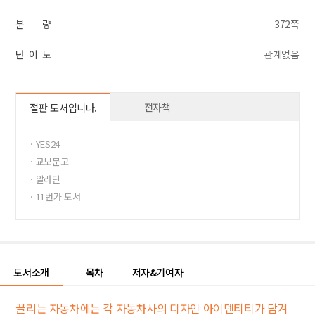
분 량
372쪽
난 이 도
관계없음
전자책
절판 도서입니다.
· YES24
· 교보문고
· 알라딘
· 11번가 도서
· 반디앤루니스
도서소개
목차
저자&기여자
끌리는 자동차에는 각 자동차사의 디자인 아이덴티티가 담겨