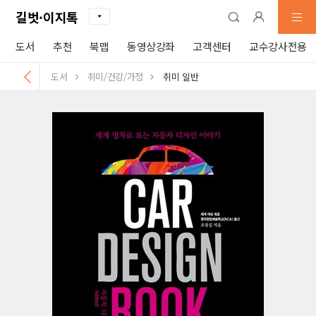
길벗·이지톡
도서
추천
북맵
동영상강좌
고객센터
교수강사전용
도서
취미/건강/가정
취미 일반