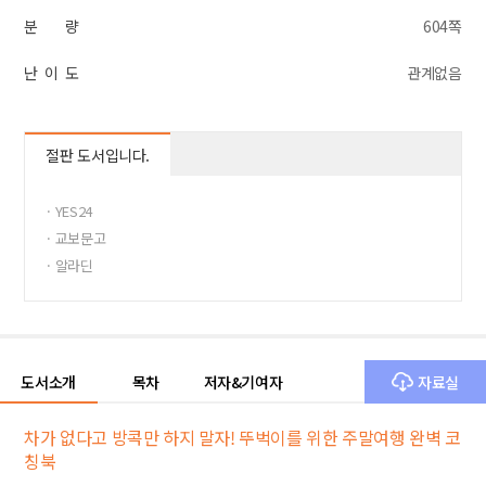
분 량
604쪽
난 이 도
관계없음
절판 도서입니다.
· YES24
· 교보문고
· 알라딘
도서소개
목차
저자&기여자
자료실
차가 없다고 방콕만 하지 말자! 뚜벅이를 위한 주말여행 완벽 코
칭북