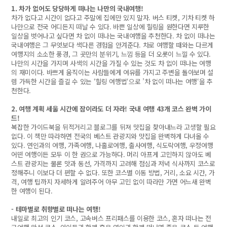
1. 차가 없어도 당당하게 떠나는 나만의 국내여행!
차가 없다고 시간이 없다고 주말에 집에만 있지 말자. 버스 티켓, 기차 티켓 하
나만으로 전국 어디든지 떠날 수 있다. 바쁜 일상에 힐링을 원한다면 지루한
일상을 벗어나고 싶다면 차 없이 떠나는 국내여행을 추천한다. 차 없이 떠나는
국내여행은 그 무엇보다 색다른 경험을 안겨준다. 차로 여행할 때와는 다르게
여행지의 소소한 풍경, 그 곳만의 분위기, 느낌 등을 더 오롯이 느낄 수 있다.
나만의 시간을 가지며 사색의 시간을 가질 수 있는 것도 차 없이 떠나는 여행
의 재미이다. 바쁘게 움직이는 사람들에게 여유를 가지고 주변을 돌아보며 설
렘 가득한 시간을 즐길 수 있는 ‘힐링 여행법‘으로 ’차 없이 떠나는 여행‘을 추
천한다.
2. 여행 계획 세울 시간에 잠이라도 더 자라! 국내 여행 43개 코스 완벽 가이
드!
복잡한 가이드북을 뒤적거리고 블로그를 뒤져 맛집을 찾아내느라 고생할 필요
없다. 이 책만 따라하면 전국의 베스트 관광지와 맛집을 완벽하게 다녀올 수
있다. 연인과의 여행, 가족여행, 나홀로여행, 출사여행, 식도락여행, 우정여행
어떤 여행이든 모두 이 한 권으로 가능하다. 머리 아프게 고민하지 않아도 베
스트 관광지는 물론 맛과 동선, 가격까지 고려해 점심과 저녁 식사까지 코스로
정해주니 이보다 더 편할 수 없다. 또한 코스별 이동 방법, 거리, 소요 시간, 가
격, 여행 팁까지 자세하게 알려주어 아무 고민 없이 따라만 가면 어느새 완벽
한 여행이 된다.
- 테마별로 취향별로 떠나는 여행!
내일로 최고의 인기 코스, 고속버스 프리패스를 이용한 코스, 혼자 떠나는 전