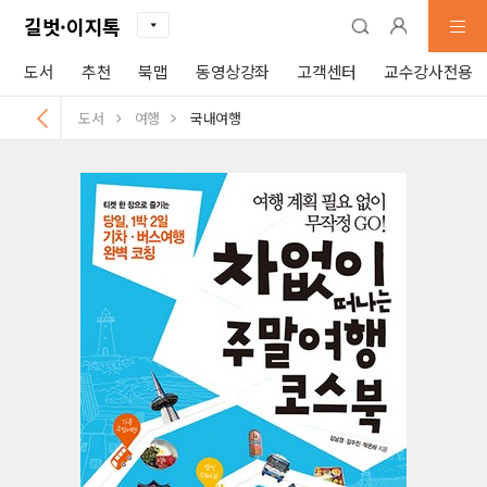
길벗·이지톡
도서
추천
북맵
동영상강좌
고객센터
교수강사전용
도서
여행
국내여행