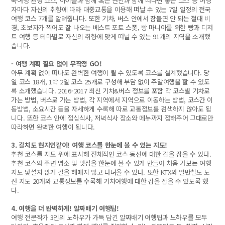
국여행 완성 코스, 아이들과 함께 혹은 연인과 함께 떠나면 좋은 코스 등 여행
자마다 자신의 취향에 따라 대중교통을 이용해 떠날 수 있는 7일 일정의 전국
여행 코스 7개를 알려줍니다. 또한 기차, 버스 안에서 잠들면 안 되는 절대 비
경, 초보자가 찍어도 잘 나오는 베스트 포토 스폿, 빵 마니아를 위한 빵과 디저
트 여행 등 테마별로 자신의 취향에 맞게 떠날 수 있는 91개의 지역을 소개했
습니다.
- 여행 계획 필요 없이 무작정 GO!
아무 계획 없이 떠나도 완벽한 여행이 될 수 있도록 코스를 설계했습니다. 당
일 코스 18개, 1박 2일 코스 25개로 구성해 부담 없이 주말여행을 할 수 있도
록 소개했습니다. 2016-2017 최신 기차&버스 정보를 포함 각 코스별 기차로
가는 방법, 버스로 가는 방법, 각 지역에서 지역으로 이동하는 방법, 코스간 이
동방법, 소요시간 등을 자세하게 수록해 따로 교통정보를 검색하지 않아도 됩
니다. 또한 코스 안에 점심식사, 저녁식사 장소와 메뉴까지 정해주어 그대로만
따라하면 완벽한 여행이 됩니다.
3. 길치도 현지인같이! 여행 코스를 한눈에 볼 수 있는 지도!
추천 코스를 지도 위에 표시해 전체적인 코스 동선에 대한 감을 잡을 수 있다.
추천 코스와 주변 명소 및 맛집을 한눈에 볼 수 있게 만들어 처음 가보는 여행
지도 낯설지 않게 길을 헤매지 않고 다녀올 수 있다. 또한 KTX와 일반철도 노
선 지도 20개와 교통정보를 수록해 기차여행에 대한 감을 잡을 수 있도록 했
다.
4. 여행을 더 완벽하게! 알짜배기 여행팁!
여행 전문작가 3인의 노하우가 가득 담긴 알짜배기 여행팁과 노하우를 모두