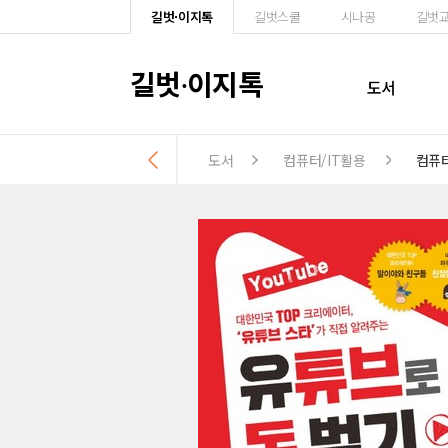
길벗·이지톡
길벗스쿨
시나공
길벗
길벗
이지톡
·
도서
도서
컴퓨터/IT활용
컴퓨