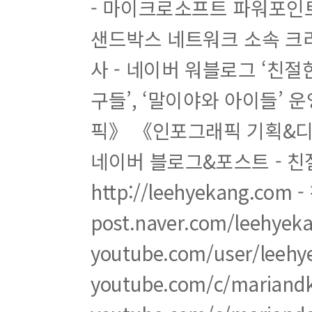
- 마이크로소프트 파워포인트 
[ 무작정 따라하기 12 ] 파워포인트를 활용해 채널 
잠 깐 만 요 파워포인트 2010 이하 버전에 색 지정하
샌드박스 네트워크 소속 크리
[ 무작정 따라하기 13 ] 채널 홈 레이아웃 구성하기
잠 깐 만 요 채널 홈 화면 ‘채널 예고편’의 특징
사 - 네이버 워블로그 ‘친절
[ 무작정 따라하기 14 ] 재생목록 항목을 섹션에 추
잠 깐 만 요 다른 사람의 재생목록을 내 채널 홈에 추
구들’, ‘말이야와 아이들’ 
[ 무작정 따라하기 15 ] 채널 자체를 추천하기
픽》 《인포그래픽 기획&디
[ 무작정 따라하기 16 ] 채널을 원하는 언어로 번역하
잠 깐 만 요 채널 기본 언어를 ‘영어’로 설정하고 ‘한
네이버 블로그&포스트 - 친
03 수익 창출을 위한 기본 설정
http://leehyekang.co
1 수익 창출 기능 활성화
[ 무작정 따라하기 17 ] 채널에서 수익 창출 기능 활
post.naver.com/leeh
2 애드센스 가입 후 유튜브에 연결
[ 무작정 따라하기 18 ] 애드센스에 가입하고 승인 받
youtube.com/user/lee
3 PIN 번호 요청하여 발급
4 PIN 번호 수령 후 등록
youtube.com/c/mariandki
5 수익 지급
[ 무작정 따라하기 19 ] 애드센스에서 수익 지급받기