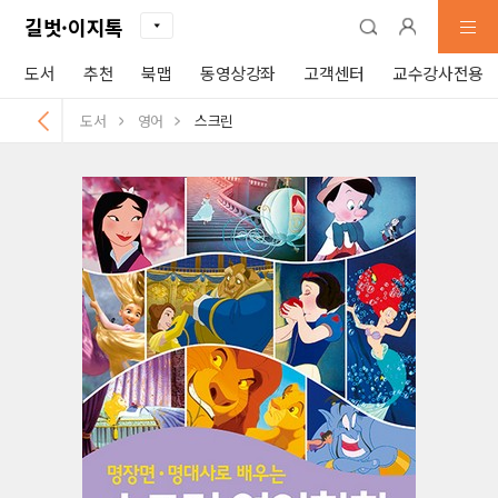
길벗·이지톡
도서
추천
북맵
동영상강좌
고객센터
교수강사전용
도서
영어
스크린