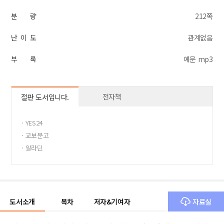
분 량
212쪽
난 이 도
관계없음
부 록
예문 mp3
전자책
절판 도서입니다.
· YES24
· 교보문고
· 알라딘
도서소개
목차
저자&기여자
자료실