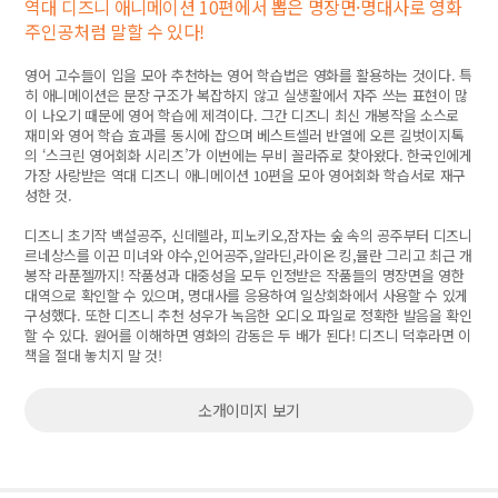
역대 디즈니 애니메이션 10편에서 뽑은 명장면·명대사로 영화
주인공처럼 말할 수 있다!
영어 고수들이 입을 모아 추천하는 영어 학습법은 영화를 활용하는 것이다. 특
히 애니메이션은 문장 구조가 복잡하지 않고 실생활에서 자주 쓰는 표현이 많
이 나오기 때문에 영어 학습에 제격이다. 그간 디즈니 최신 개봉작을 소스로
재미와 영어 학습 효과를 동시에 잡으며 베스트셀러 반열에 오른 길벗이지톡
의 ‘스크린 영어회화 시리즈’가 이번에는 무비 꼴라쥬로 찾아왔다. 한국인에게
가장 사랑받은 역대 디즈니 애니메이션 10편을 모아 영어회화 학습서로 재구
성한 것.
디즈니 초기작 백설공주, 신데렐라, 피노키오,잠자는 숲 속의 공주부터 디즈니
르네상스를 이끈 미녀와 야수,인어공주,알라딘,라이온 킹,뮬란 그리고 최근 개
봉작 라푼젤까지! 작품성과 대중성을 모두 인정받은 작품들의 명장면을 영한
대역으로 확인할 수 있으며, 명대사를 응용하여 일상회화에서 사용할 수 있게
구성했다. 또한 디즈니 추천 성우가 녹음한 오디오 파일로 정확한 발음을 확인
할 수 있다. 원어를 이해하면 영화의 감동은 두 배가 된다! 디즈니 덕후라면 이
책을 절대 놓치지 말 것!
소개이미지 보기