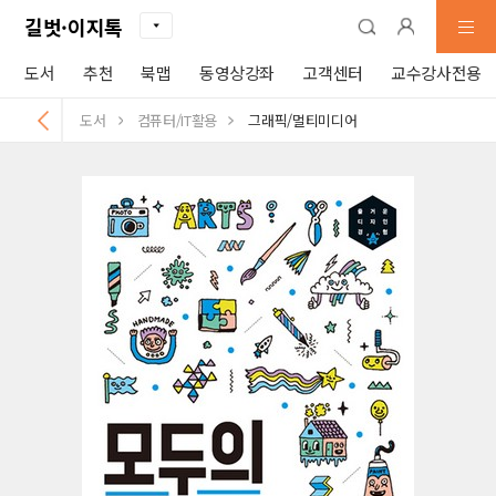
길벗·이지톡
도서
추천
북맵
동영상강좌
고객센터
교수강사전용
도서
컴퓨터/IT활용
그래픽/멀티미디어