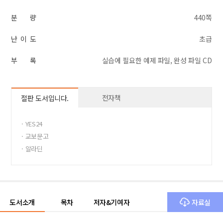
분 량
440쪽
난 이 도
초급
부 록
실습에 필요한 예제 파일, 완성 파일 CD
전자책
절판 도서입니다.
· YES24
· 교보문고
· 알라딘
도서소개
목차
저자&기여자
자료실