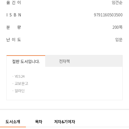
옮 긴 이
임건순
I S B N
9791160503500
분 량
200쪽
난 이 도
입문
전자책
절판 도서입니다.
· YES24
· 교보문고
· 알라딘
도서소개
목차
저자&기여자