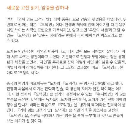
새로운 고전 읽기, 암송을 권하다
앞서 『외워 읽는 고전의 맛1: 대학·중용』으로 암송의 첫걸음을 떼었다면, 두
번째로 권하는 책은 『도덕경』이다. 인생과 처세에 관해 이야기할 때 관용구
처럼 쓰이는 시적인 표현으로 가득하지만, 알고 보면 ‘투쟁의 서書’라고 할 수
있는 『도덕경』은 ‘압축된 지혜’라는 면에서 무척 매력적인 텍스트라고 할
수 있다.
노자는 인간세상이 자연과 비슷하다고, 다시 말해 모든 사람들이 살아남기 위
해 서로 싸우는 공간이라고 보았다. 기본적으로 전쟁과 투쟁이라는 창을 통해
삶과 세상을 보면서, ‘자연’을 주재료로 삼아 어떻게 하면 살아남을 수 있을까,
어떻게 해야 강해질까를 얘기한다. 그 고민의 결과물이 바로 『도덕경』, 한
마디로 ‘투쟁의 서’다.
중국의 혁명가 마오쩌둥은 “노자의 『도덕경』은 병가서兵家書”라고 했다.
전쟁과 싸움에서 이기는 전략과 전술, 즉 병법의 지혜가 담긴 책이라는 얘기
다. 이런 점에서 『도덕경』은 병가의 성전이랄 수 있는 『손자병법』과 많은
부분을 공유한다. 역자는 독자들이 노자의 문제의식, 노자가 가진 진짜 지혜의
정수를 만나기 바라는 마음으로 『도덕경』을 ‘병가의 책’이라는 전제하에 옮
겼다. 『외워 읽는 고전의 맛1: 도덕경』은 직관의 힘을 강조하는 고전인
『도덕경』을, 직관을 극대화시키는 ‘암송’을 통해 공부해 내 것으로 만들어
보는 계기가 될 것이다.