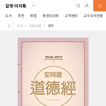
길벗·이지톡
도서
추천
북맵
동영상강좌
고객센터
교수강사전용
도서
인문/교양
철학