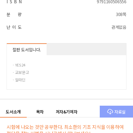
I S B N
9791160506556
분 량
308쪽
난 이 도
관계없음
절판 도서입니다.
· YES24
· 교보문고
· 알라딘
도서소개
목차
저자&기여자
자료실
시험에 나오는 것만 공부한다. 최소한의 기초 지식을 이용하여