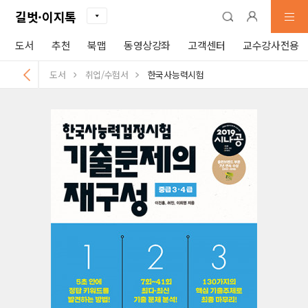
길벗·이지톡
도서
추천
북맵
동영상강좌
고객센터
교수강사전용
도서
취업/수험서
한국사능력시험