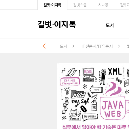
길벗·이지톡
길벗스쿨
시나공
길벗
길벗
이지톡
·
도서
도서
IT전문서/IT입문서