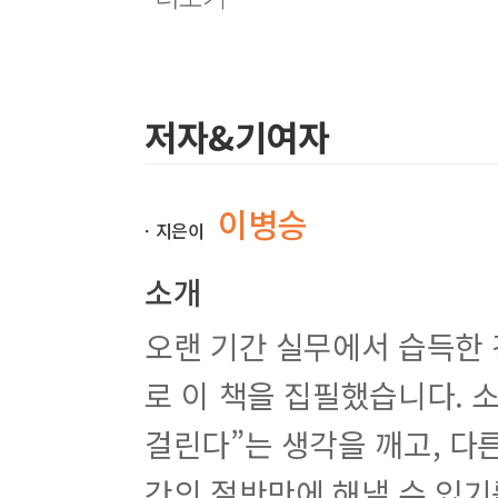
5
장 서블릿 이해하기
5.1
서블릿이란
?
5.2
서블릿
API
계층 구조와 기능
5.3
서블릿의 생명주기 메서드
5.4 FirstServlet
을 이용한 실습
저자&기여자
5.5
서블릿 동작 과정
5.6
애너테이션을 이용한 서블릿 매핑
6
장 서블릿 기초
이병승
6.1
서블릿의 세 가지 기본 기능
ㆍ지은이
6.1.1
서블릿 기본 기능 수행 과정
6.2
소개
태그 이용해 서블릿에 요청하기
오랜 기간 실무에서 습득한
6.3
서블릿에서 클라이언트의 요청을 얻는 방법
6.4
서블릿의 응답 처리 방법
6.5
로 이 책을 집필했습니다.
웹 브라우저에서 서블릿으로 데이터 전송하기
6.6 GET
방식과
POST
방식 요청 동시에 처리하기
6.7
자바스크립트로 서블릿에 요청하기
걸린다”는 생각을 깨고, 다
6.8
서블릿을 이용한 여러 가지 실습 예제
간의 절반만에 해낼 수 있기
7
장 서블릿 비즈니스 로직 처리