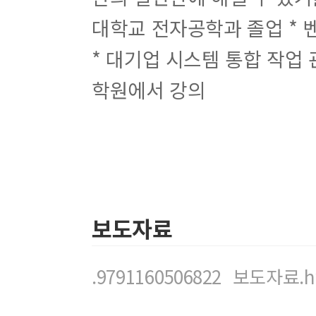
7.1
서블릿의 비즈니스 로직 처리 방법
대학교 전자공학과 졸업 * 
7.2
서블릿의 데이터베이스 연동하기
7.3 DataSource
이용해 데이터베이스 연동하기
7.4 DataSource
이용해 회원 정보 등록하기
* 대기업 시스템 통합 작업 
7.5
회원 정보 삭제하기
학원에서 강의
8
장 서블릿 확장
API
사용하기
8.1
서블릿 포워드 기능 사용하기
8.2
서블릿의 여러 가지 포워드 방법
8.3 dispatch
를 이용한 포워드 방법
8.4
바인딩
8.5 ServletContext
와
ServletConfig
사용법
8.6 load-on-startup
기능 사용하기
9
장 쿠키와 세션 알아보기
9.1
웹 페이지 연결 기능
보도자료
9.2
태그와
URL Rewriting
이용해 웹 페이지 연동하기
9.3
쿠키를 이용한 웹 페이지 연동 기능
9.4
세션을 이용한 웹 페이지 연동 기능
9.5 encodeURL( )
사용법
.9791160506822_보도자료.
9.6
세션을 이용한 로그인 예제
10
장 서블릿의 필터와 리스너 기능