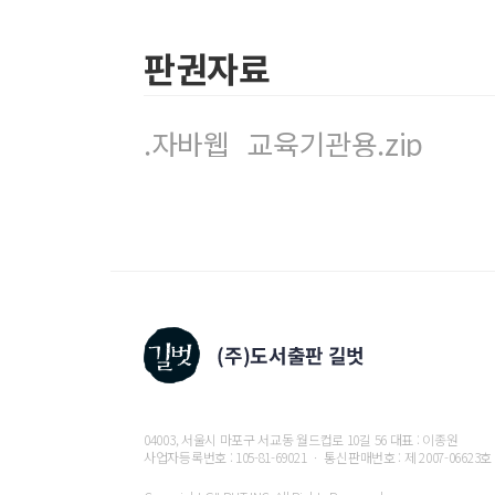
10.1
서블릿 속성과 스코프
10.2
서블릿의 여러 가지
URL
패턴
10.3 Filter API
판권자료
10.4
여러 가지 서블릿 관련
Listener API
11
장
JSP
정의와 구성 요소
.자바웹_교육기관용.zip
11.1 JSP
등장 배경
11.2 JSP
의
3
단계 작업 과정
11.3 JSP
페이지 구성 요소
11.4
디렉티브 태그
12
장
JSP
스크립트 요소 기능
12.1 JSP
스크립트 요소
12.2
선언문 사용하기
12.3
스크립트릿 사용하기
12.4
표현식 사용하기
12.5 JSP
주석문 사용하기
12.6
스크립트 요소 이용해 실습하기
12.7
내장 객체
(
내장 변수
)
기능
12.8 JSP
페이지 예외 처리하기
12.9 JSP welcome
파일 지정하기
04003, 서울시 마포구 서교동 월드컵로 10길 56 대표 : 이종원
12.10
스크립트 요소 이용해 회원 정보 조회하기
사업자등록번호 : 105-81-69021 ㆍ 통신판매번호 : 제 2007-06623호
13
장 자바 코드를 없애는 액션 태그