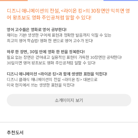
디즈니 애니메이션의 전설, <라이온 킹>의 30장면만 익히면 영
어 왕초보도 영화 주인공처럼 말할 수 있다!
영어 고수들은 영화로 영어 공부한다
!
재미는 기본
!
생생한 구어체 표현과 정확한 발음까지 익힐 수 있는
최고의 영어 학습법
!
영화 한 편으로 영어 고수가 된다
!
하루 한 장면
, 30
일 안에 영화 한 편을 정복한다
!
필요 없는 장면은 걷어내고 실용적인 표현이 가득한
30
장면만 공략한다
!
30
일이면 영어 왕초보도 영화 주인공처럼 말할 수 있다
!
디즈니 애니메이션
<
라이온 킹
>
과 함께 생생한 표현을 익힌다
!
디즈니 클래식 애니메이션의 전설
<
라이온 킹
>
대본으로
미국 현지에서 쓰는 생생한 표현을 익힌다
!
소개이미지 보기
추천도서