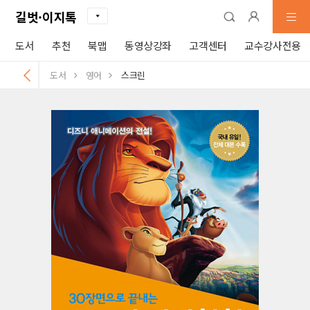
길벗·이지톡
도서
추천
북맵
동영상강좌
고객센터
교수강사전용
도서
영어
스크린