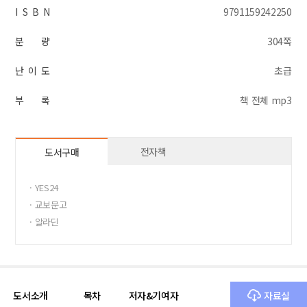
I S B N
9791159242250
분 량
304쪽
난 이 도
초급
부 록
책 전체 mp3
전자책
도서구매
· YES24
· 교보문고
· 알라딘
도서소개
목차
저자&기여자
자료실