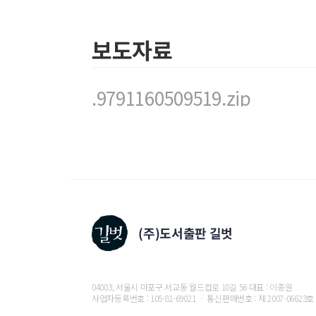
____
친절의 예
____
친절하게 더 나은 프로그램을 만들어라
__23
보도자료
장 간략하게 살펴보는 오픈 소스 커뮤니티
____
기여자 유지하기
____
장벽 없애기
.9791160509519.zip
____
관심 유도하기
____
아주 인기 있는 제품이 돼라
____
인기 있는 프로그래밍 언어로 만들어라
____
정리
6
부 소프트웨어 이해하기
__24
?
장 컴퓨터란 무엇인가
__25
:
,
,
장 소프트웨어 구성 요소
구조
동작
결과
__26
: (I)SAR
장 소프트웨어 개정판
구별하기
____
구조
____
동작
____
04003, 서울시 마포구 서교동 월드컵로 10길 56 대표 : 이종원
결과
사업자등록번호 : 105-81-69021 ㆍ 통신판매번호 : 제 2007-06623호
____
ISAR
코드 한 줄에 담긴