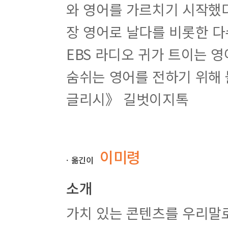
____
와 영어를 가르치기 시작했다
토끼굴로 들어가기
__17
장 디버깅의 기본 철학
장 영어로 날다를 비롯한 
____
버그 파악하기
____
시스템 살펴보기
EBS 라디오 귀가 트이는 
____
진짜 원인 찾기
____4
단계
숨쉬는 영어를 전하기 위해 
5
부 엔지니어링 팀에서 일하기
글리시》 길벗이지톡
__18
장 엔지니어링 생산성을 효과적으로 개선하
____
?
그러면 어떻게 해야 할까
____
해결책
____
신뢰와 문제 해결
이미령
____
장애물
ㆍ옮긴이
____
근원적 문제를 향해 나아가기
__19
장 개발자 생산성 측정하기
소개
____‘
’
생산성
의 정의
____‘LOC’
?
는 어떨까
가치 있는 콘텐츠를 우리말
____
유효한 기준 정하기