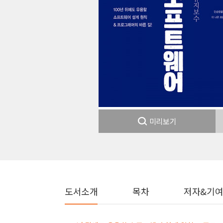
미리보기
도서소개
목차
저자&기