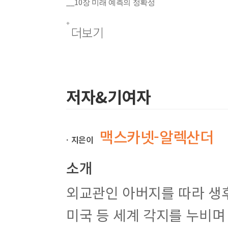
__10
장 미래 예측의 정확성
__11
장 단순성과 엄격성
__12
더보기
장 둘은 너무 많다
____
리팩토링
__13
장 분별 있는 소프트웨어 설계
____
잘못된 방법
____
잘못된 방법 분석
저자&기여자
____
?
이 작업을 여러 사람이 함께한다면
____
올바른 방법
____
우리는 소프트웨어 설계 법칙을 따랐다
맥스카넷-알렉산더
ㆍ지은이
4
부 디버깅
__14
?
장 버그란 무엇인가
소개
____
하드웨어
__15
장 버그의 원인
외교관인 아버지를 따라 생후
____
복합적인 복잡성
__16
장 재발을 방지하라
미국 등 세계 각지를 누비며
____
재발 방지 예시