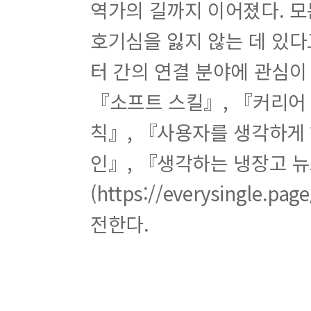
역가의 길까지 이어졌다. 모
____
?
코드가 제품이라면
____
?
개발자 생산성 개선 담당자라면
호기심을 잃지 않는 데 있다
____
결론
__20
장 소프트웨어 회사에서 코드 복잡성을 다루
터 간의 연결 분야에 관심이
____1
:
단계
문제 목록
____2
:
단계
회의
『소프트 스킬』, 『커리어 스
____3
:
단계
버그 리포트
____4
칙』, 『사용자를 생각하게 
:
단계
우선순위 선정
____5
:
단계
과제
인』, 『생각하는 냉장고 뉴
____6
:
단계
계획
__21
장 리팩토링할 때는 기능에 주목하라
(https://everysingle
____
효과적으로 일하기
____
리팩토링 한계 설정하기
전한다.
____
리팩토링을 하면 시간이 절약된다
____
명확하게 만들어라
____
정리
__22
장 친절과 코드
____
소프트웨어에서 중요한 건 사람이다