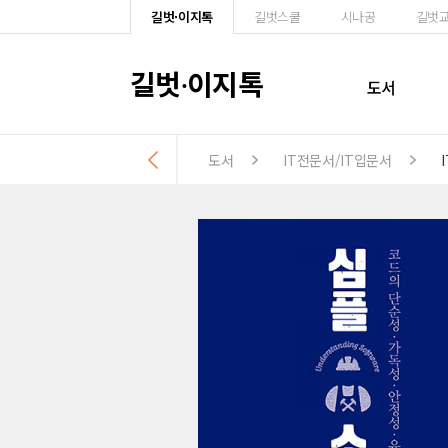
길벗·이지톡
길벗스쿨
시나공
길벗
길벗
이지톡
·
도서
도서
IT전문서/IT입문서