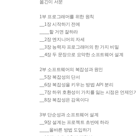
옮긴이 서문
1
부 프로그래머를 위한 원칙
__1
장 시작하기 전에
____
할 거면 잘하라
__2
장 엔지니어의 자세
__3
장 능력자 프로그래머의 한 가지 비밀
__4
장 두 문장으로 요약한 소프트웨어 설계
2
부 소프트웨어의 복잡성과 원인
__5
장 복잡성의 단서
__6
: API
장 복잡성을 키우는 방법
분리
__7
장 하위 호환성이 가치를 잃는 시점은 언제인
__8
장 복잡성은 감옥이다
3
부 단순성과 소프트웨어 설계
__9
장 설계는 프로젝트 초반에 하라
____
올바른 방법 도입하기