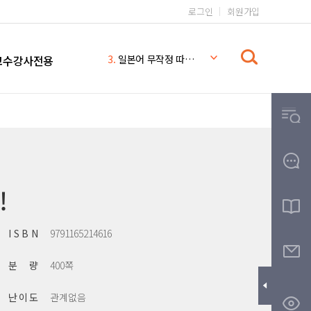
로그인
회원가입
1.
일본어 무작정 따라하기 완전판
2.
시나공 컴퓨터활용능력 2급
교수강사전용
3.
일본어 무작정 따라하기
4.
시나공
5.
일본어 무작정 따라하기 MP3
6.
일본어
7.
일본어 문법 무작정 따라하기
8.
무작정따라하기
9.
영어회화 핵심패턴 233 MP3
!
10.
THE
I S B N
9791165214616
분 량
400쪽
난 이 도
관계없음