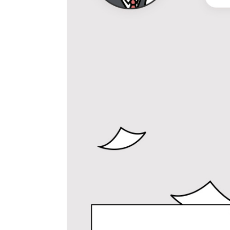
종류
인증
알림 메시지
문의
ISB
부가
문의
부가
제목
종이책
도서