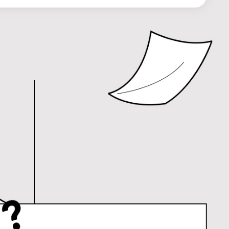
내용 문의
오류 제보
*
도서
엑셀, 이렇게 하지 마라!
내 서재
도서
엑셀, 이렇게 하지 마라!
N
구매 인증 도서
관심 도서
기호
*
 쪽
* 여러 쪽이면 쉼표(,)로 구분해서 입력하세요.
기호 확인하는 방법
*
 :
 뒷표지 아래쪽에 있는 바코드의 오른쪽 위 숫자