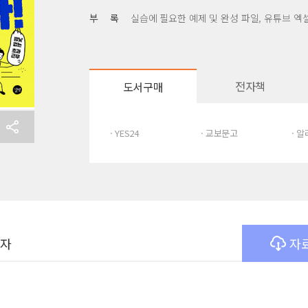
부 록
실습에 필요한 예제 및 완성 파일, 유튜브 엑
전자책
도서구매
· YES24
· 교보문고
· 
여자
자