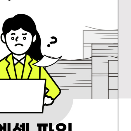
URL 복사
*
(eBook) :
동영상 강좌
 앞 또는 뒷부분의 판권면 (발행인, 담당 편집자 등을 표시하는 곳) 중 ISB
파일
찾아보
기(예: 979-11-6050-407-1 05320로 된 곳의 뒤 다섯 자리 숫자 05320)
* 첨부파일은 10M 이내만 가능
등록
문의하기