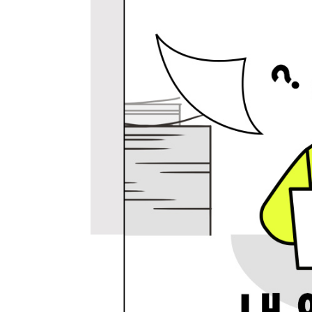
최근 이용 자료
내용
전자책
전자책
첨부
분에 표
내 문의/답변