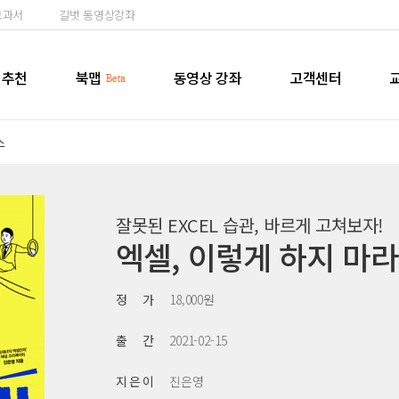
교과서
길벗 동영상강좌
추천
북맵
동영상 강좌
고객센터
스
잘못된 EXCEL 습관, 바르게 고쳐보자!
엑셀, 이렇게 하지 마라
정 가
18,000원
출 간
2021-02-15
지 은 이
진은영