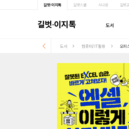
길벗·이지톡
길벗스쿨
시나공
길벗
길벗
이지톡
·
도서
도서
컴퓨터/IT활용
오피