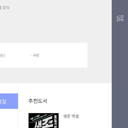
셀 강의
알라딘
· 쿠팡
추천도서
료실
생존 엑셀