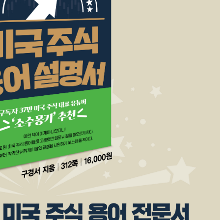
내용 문의
오류 제보
*
도서
미국 주식 용어 설명서
내 서재
도서
미국 주식 용어 설명서
N
구매 인증 도서
관심 도서
기호
*
 쪽
* 여러 쪽이면 쉼표(,)로 구분해서 입력하세요.
기호 확인하는 방법
*
 :
 뒷표지 아래쪽에 있는 바코드의 오른쪽 위 숫자