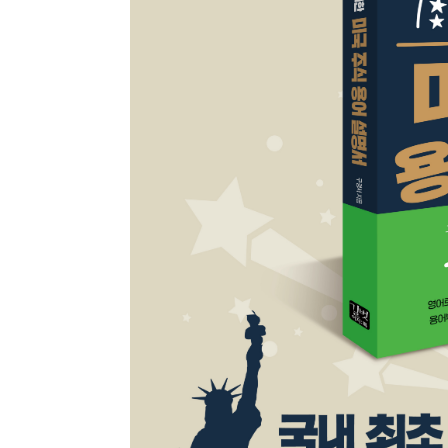
종류
인증
알림 메시지
문의
ISB
부가
문의
부가
제목
종이책
도서