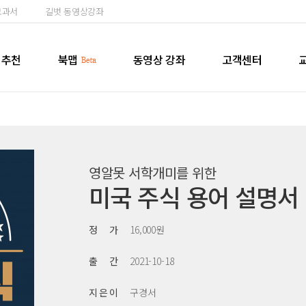
교과서
길벗 동영상강좌
추천
북맵
동영상 강좌
고객센터
영알못 서학개미를 위한
미국 주식 용어 설명서
정 가
16,000원
출 간
2021-10-18
지 은 이
구경서