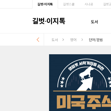
길벗·이지톡
길벗스쿨
시나공
길벗
길벗
이지톡
·
도서
도서
영어
단어/문법