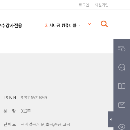
로그인
회원가입
1.
일본어 무작정 따라하기 완전판
교수강사전용
2.
시나공 컴퓨터활용능력 2급
3.
일본어 무작정 따라하기
4.
시나공
5.
일본어 무작정 따라하기 MP3
6.
일본어 문법 무작정 따라하기
7.
일본어
8.
THE
9.
무작정따라하기
10.
영어회화 핵심패턴 233 MP3
I S B N
9791165216849
분 량
312쪽
난 이 도
관계없음,입문,초급,중급,고급