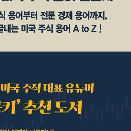
URL 복사
*
(eBook) :
동영상 강좌
 앞 또는 뒷부분의 판권면 (발행인, 담당 편집자 등을 표시하는 곳) 중 ISB
파일
찾아보
기(예: 979-11-6050-407-1 05320로 된 곳의 뒤 다섯 자리 숫자 05320)
* 첨부파일은 10M 이내만 가능
등록
문의하기