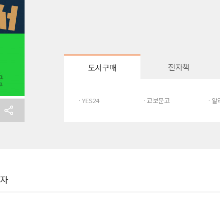
전자책
도서구매
· YES24
· 교보문고
· 
여자