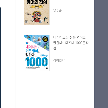
양승준
네이티브는 쉬운 영어로
말한다 : 디즈니 1000문장
편
라이언박