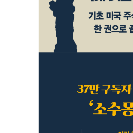
최근 이용 자료
내용
전자책
전자책
첨부
분에 표
내 문의/답변