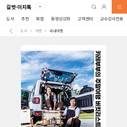
길벗·이지톡
도서
추천
북맵
동영상강좌
고객센터
교수강사전용
도서
여행
국내여행