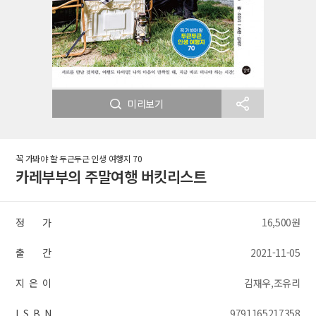
미리보기
꼭 가봐야 할 두근두근 인생 여행지 70
카레부부의 주말여행 버킷리스트
정 가
16,500원
출 간
2021-11-05
지 은 이
김재우,조유리
I S B N
9791165217358