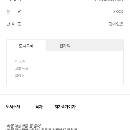
분 량
388쪽
난 이 도
관계없음
전자책
도서구매
· YES24
· 교보문고
· 알라딘
도서소개
목차
저자&기여자
여행 애송이들 잘 들어
,
여행 정보뿐만 아니라
,
웃음과 감동까지 원하면