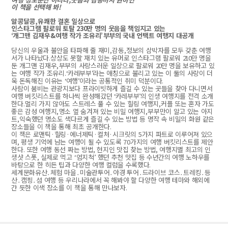
이 책을 선택해 봐
!
알콩달콩
,
유쾌한 결혼 일상으로
인스타그램 팔로워 토탈
230
만 명의 웃음을 책임지고 있는
‘
개그맨 김재우
&
여행 작가 조유리
’
부부의 국내 언택트 여행지 대공개
당신의 우울과 불안을 타파해 줄 재미
,
감동
,
정보의 삼박자를 모두 갖춘 여행
서가 나타났다
.
상상도 못할 재치 있는 유머로 인스타그램 팔로워
210
만 명을
둔 개그맨 김재우
,
부부의 사랑스러운 일상으로 팔로워
20
만 명을 보유하고 있
는 여행 작가 조유리
. ‘
카레부부
’
라는 애칭으로 불리고 있는 이 둘의 사랑이 더
욱 돈독해진 이유는
‘
여행
’
이라는 공통적인 취미 덕분이다
.
사람이 붐비는 관광지보다 프라이빗하게 즐길 수 있는 곳들을 찾아 다니면서
여행 버킷리스트를 하나씩 완성해갔던
‘
카레부부
’
의 인생 여행지를 전격 소개
한다
.
멀리 가지 않아도 스트레스 풀 수 있는 힐링 여행지
,
커플 또는 혼자 가도
좋은 감성 여행지
,
명소 옆 숨겨져 있는 비밀 여행지
,
부부만이 알고 있는 아지
트
,
익숙했던 명소도 색다르게 즐길 수 있는 방법 등 명작 속 비밀의 화원 같은
장소들을 이 책을 통해 최초 공개한다
.
이 책은 로맨틱
·
힐링
·
에너제틱
·
컬처
·
시크릿의
5
가지 파트로 이루어져 있으
며
,
평생 기억에 남는 여행이 될 수 있도록
70
가지의 여행 버킷리스트를 제안
한다
.
또한 여행 동선 짜는 방법
,
현지인 맛집 찾는 방법
,
여행지별 최고의 인
생샷 스폿
,
실제로 먹고
‘
엄지척
’
했던 추천 맛집 등 수년간의 여행 노하우를
바탕으로 한 히든 팁과 다양한 여행 컬럼을 수록했다
.
세계문화유산
․
체험 마을
․
미술관투어
․
야경 투어
․
드라이브 코스
․
트레킹
․
등
산
․
캠핑
․
섬 여행 등 우리나라에서 꼭 해봐야 할 다양한 여행 테마와 해외에
간 듯한 이색 장소를 이 책을 통해 만나보자
.