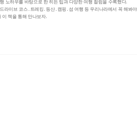
여행 노하우를 바탕으로 한 히든 팁과 다양한 여행 컬럼을 수록했다
.
드라이브 코스
․
트레킹
․
등산
․
캠핑
․
섬 여행 등 우리나라에서 꼭 해봐야
내용 문의
오류 제보
를 이 책을 통해 만나보자
.
*
도서
카레부부의 주말여행 버킷리스트
내 서재
도서
카레부부의 주말여행 버킷리스트
N
구매 인증 도서
관심 도서
기호
*
 쪽
* 여러 쪽이면 쉼표(,)로 구분해서 입력하세요.
기호 확인하는 방법
*
 :
 뒷표지 아래쪽에 있는 바코드의 오른쪽 위 숫자
URL 복사
*
(eBook) :
동영상 강좌
 앞 또는 뒷부분의 판권면 (발행인, 담당 편집자 등을 표시하는 곳) 중 ISB
파일
찾아보