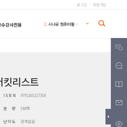
로그인
회원가입
1.
일본어 무작정 따라하기 완전판
2.
시나공 컴퓨터활용능력 2급
교수강사전용
3.
일본어 무작정 따라하기
4.
시나공
5.
일본어 무작정 따라하기 MP3
6.
일본어 문법 무작정 따라하기
7.
일본어
8.
THE
버킷리스트
9.
무작정따라하기
10.
영어회화 핵심패턴 233 MP3
I S B N
9791165217358
분 량
388쪽
난 이 도
관계없음