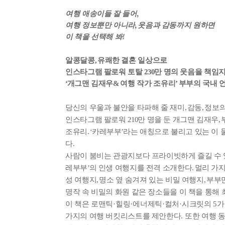
여행 애송이들 잘 들어
,
여행 정보뿐만 아니라
,
웃음과 감동까지 원하면
이 책을 선택해 봐
!
알콩달콩
,
유쾌한 결혼 일상으로
인스타그램 팔로워 토탈
230
만 명의 웃음을 책임
‘
개그맨 김재우
&
여행 작가 조유리
’
부부의 국내 
당신의 우울과 불안을 타파해 줄 재미
,
감동
,
정보의
인스타그램 팔로워
210
만 명을 둔 개그맨 김재우
,
조유리
. ‘
카레부부
’
라는 애칭으로 불리고 있는 이 
다
.
사람이 붐비는 관광지보다 프라이빗하게 즐길 수
레부부
’
의 인생 여행지를 전격 소개한다
.
멀리 가지
성 여행지
,
명소 옆 숨겨져 있는 비밀 여행지
,
부부만
명작 속 비밀의 화원 같은 장소들을 이 책을 통해
이 책은 로맨틱
·
힐링
·
에너제틱
·
컬처
·
시크릿의
5
가
가지의 여행 버킷리스트를 제안한다
.
또한 여행 