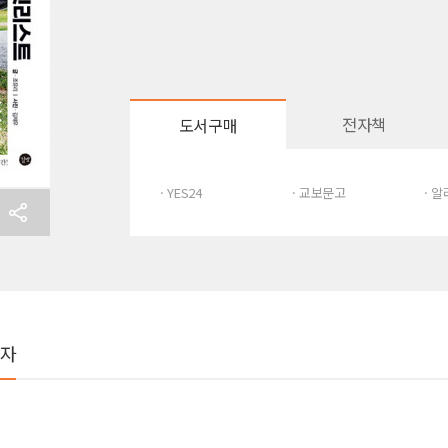
전자책
도서구매
· YES24
· 교보문고
· 
여자