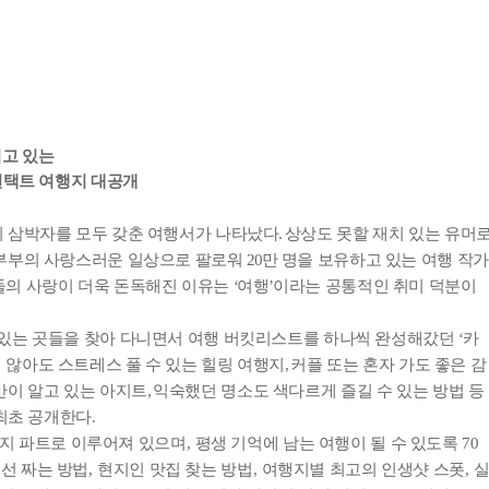
지고 있는
언택트 여행지 대공개
 삼박자를 모두 갖춘 여행서가 나타났다
.
상상도 못할 재치 있는 유머
부부의 사랑스러운 일상으로 팔로워
20
만 명을 보유하고 있는 여행 작가
둘의 사랑이 더욱 돈독해진 이유는
‘
여행
’
이라는 공통적인 취미 덕분이
 있는 곳들을 찾아 다니면서 여행 버킷리스트를 하나씩 완성해갔던
‘
카
 않아도 스트레스 풀 수 있는 힐링 여행지
,
커플 또는 혼자 가도 좋은 감
이 알고 있는 아지트
,
익숙했던 명소도 색다르게 즐길 수 있는 방법 등
 최초 공개한다
.
지 파트로 이루어져 있으며
,
평생 기억에 남는 여행이 될 수 있도록
70
동선 짜는 방법
,
현지인 맛집 찾는 방법
,
여행지별 최고의 인생샷 스폿
,