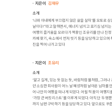
ㆍ지은이
182
경기 안산
김재우
-
대부도 해솔길
194
경기 포천
-
산정호수
,
포천 아트밸리
소개
204
강원 강릉
·
속초
-
송정 해변 딴봉마을 산책로
,
‘나와 아내에게 부끄럽지 않은 삶을 살자’를 모토로 삼
214
경북 경주
-
경주 남산 등산
날이다!”라고 말하면서, 에너지 넘치고 호기심 넘치는
226
충남 태안
-
드르니항 꽃게 다리
,
여행의 즐거움을 모르다가 짝꿍인 조유리를 만나 진정한 
어촌계 수산 시장
,
삼봉 해변 갱지 동굴
카페 찾기, 숙소에서 먼저 씻기 등을 담당하고 있으며 
238
부산
-
오륙도 스카이워크
,
이기대 해안 산책로
진을 찍어 나가고 있다
248
제주
-
한라산 영실 탐방로
PART 4
컬쳐투어
ㆍ지은이
조유리
우리의 역사와 이야기가 스며든 곳
262
서울
-
서울 미술관
,
석파정
소개
272
경기 수원
-
수원 화성
,
월화원
‘얇고 길게, 있는 듯 없는 듯, 바람처럼 물처럼, 그러
282
충북 충주
-
활옥 동굴
,
중앙탑 사적 공원
던 소심한 회사원이 어느 날 혜성처럼 날아온 남자를 만
292
충남 부여
-
부소산 낙화암
,
궁남지
어 나만의 여행을 떠나게 되었다. 어릴 적 꿈이 여행지
302
경남 하동
-
평사리 최 참판 댁
,
삼성궁
‘가장 큰 버킷리스트’를 이루게 되었다. 아직 단 두 명
314
전남 목포
-
목포 근대 역사 문화 공간
까지 남편 구박하기 등을 담당하고 있다. 앞으로도 꾸
324
부산
-
영도 골목 투어