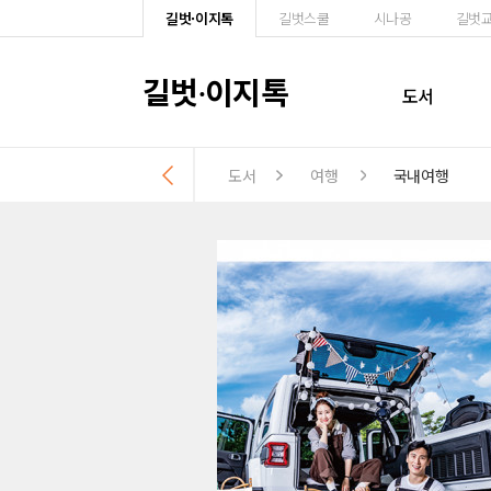
길벗·이지톡
길벗스쿨
시나공
길벗
길벗
이지톡
·
도서
도서
여행
국내여행