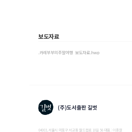
PART 5
시크릿투어
숨겨 놓고 훌쩍 다녀오고 싶은 나만의 아지트
336
서울
-
북촌한옥마을
,
삼청동
348
강원 양양
·
동해
-
서피 비치
,
논골담길
보도자료
358
충북 충주
-
충주호
,
수주팔봉 캠핑
368
전남 광양
·
여수
-
구봉산 전망대
,
광양
-
여수 
.카레부부의주말여행_보도자료.hwp
376
제주
-
소천지
,
보목마을
04003, 서울시 마포구 서교동 월드컵로 10길 56 대표 : 이종원