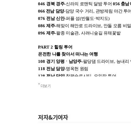
046
경북 경주
-
신라의 로맨틱 달밤 투어
056
충남
분에 표
066
전남 담양
-
담양 국수 거리
,
관방제림 야간 투
내 문의/답변
076
전남 신안
-
퍼플 섬
(
반월도
·
박지도
)
086
제주
-
해맞이 해안로 드라이브
,
안돌 오름 비밀
096
제주
-
왈종 미술관
,
사려니숲길 유채꽃밭
PART 2
힐링 투어
온전한 나를 찾아서 떠나는 여행
108
경기 양평ㆍ남양주
-
팔당댐 드라이브
,
능내리
118
전남 담양
-
명옥헌 원림
128
전남 담양
-
창평슬로시티
,
오일장 투어
138
전남 광양ㆍ경남 하동
-
옥룡사지
,
동백나무숲
더보기
150
전남 신안
-
순례자의 섬
(
기점
·
소악도
)
160
전남 신안
-
비금도
·
도초도 여행
170
제주
-
성산
·
오조 지질 트레일
,
광치기 해변
저자&기여자
PART 3
에너제틱 투어
스트레스 풀며 신나게 걷는 길