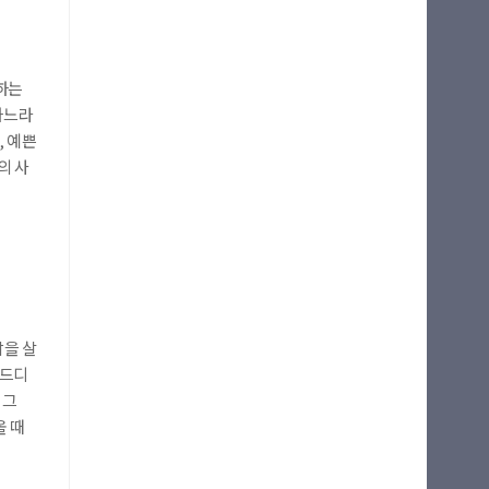
하는
하느라
, 예쁜
의 사
삶을 살
 드디
 그
올 때