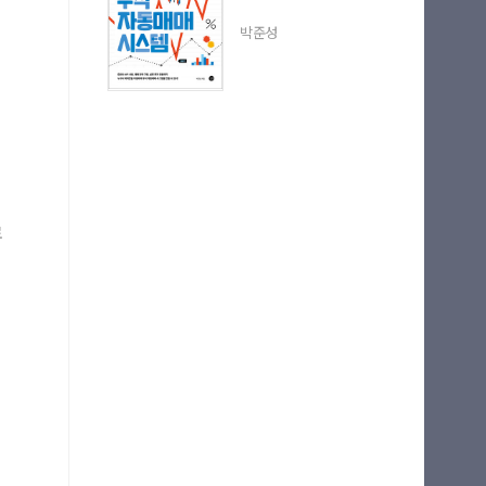
박준성
로
실