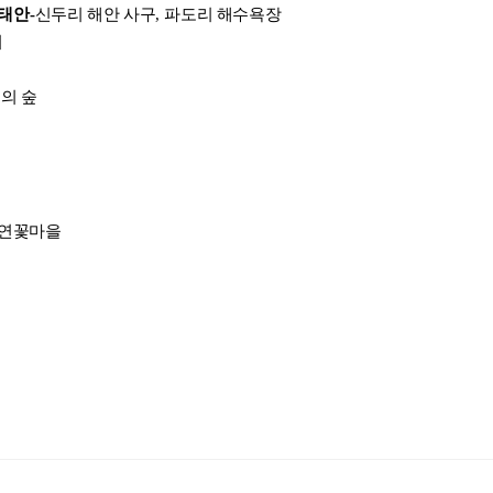
 태안
-
신두리 해안 사구
,
파도리 해수욕장
기(예: 979-11-6050-407-1 05320로 된 곳의 뒤 다섯 자리 숫자 05320)
* 첨부파일은 10M 이내만 가능
어
의 숲
등록
문의하기
 연꽃마을
,
쌍계사