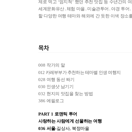
제로 먹고
‘
엄지척
’
했던 추천 맛집 등 수년간의 
세계문화유산
․
체험 마을
․
미술관투어
․
야경 투어
․
종류
할 다양한 여행 테마와 해외에 간 듯한 이색 장소
인증
알림 메시지
문의
ISB
부가
목차
문의
부가
008
작가의 말
제목
종이책
012
카레부부가 추천하는 테마별 인생 여행지
도서
028
여행 동선 짜기
030
인생샷 남기기
최근 이용 자료
032
현지의 맛집을 찾는 방법
내용
386
에필로그
PART 1
로맨틱 투어
사랑하는 사람에게 선물하는 여행
전자책
036
서울
-
길상사
,
북정마을
전자책
첨부