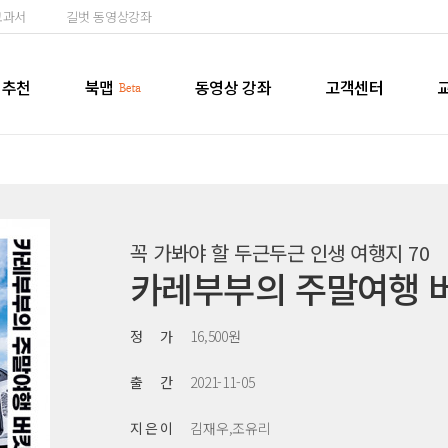
교과서
길벗 동영상강좌
추천
북맵
동영상 강좌
고객센터
꼭 가봐야 할 두근두근 인생 여행지 70
카레부부의 주말여행 
정 가
16,500원
출 간
2021-11-05
지 은 이
김재우,조유리