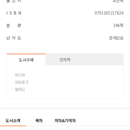
옮 긴 이
오현숙
I S B N
9791165217624
분 량
196쪽
난 이 도
관계없음
전자책
도서구매
· YES24
· 교보문고
· 알라딘
도서소개
목차
저자&기여자