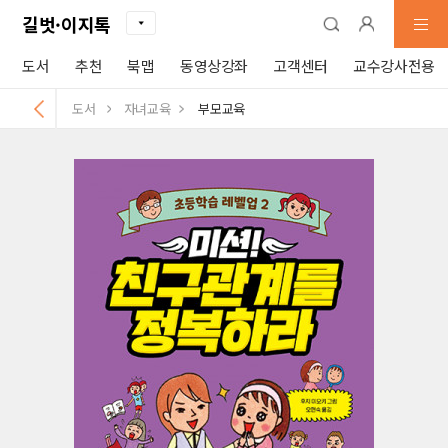
길벗·이지톡
도서
추천
북맵
동영상강좌
고객센터
교수강사전용
도서
자녀교육
부모교육