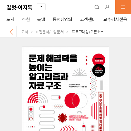
길벗·이지톡
도서
추천
북맵
동영상강좌
고객센터
교수강사전용
도서
IT전문서/IT입문서
프로그래밍/오픈소스