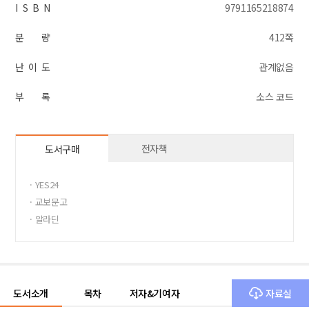
I S B N
9791165218874
분 량
412쪽
난 이 도
관계없음
부 록
소스 코드
전자책
도서구매
· YES24
· 교보문고
· 알라딘
도서소개
목차
저자&기여자
자료실