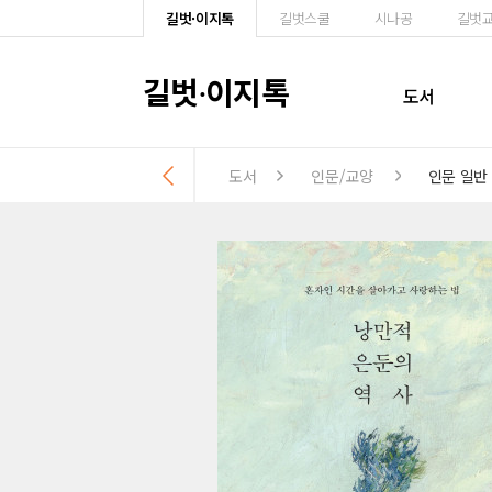
길벗·이지톡
길벗스쿨
시나공
길벗
길벗
이지톡
·
도서
도서
인문/교양
인문 일반