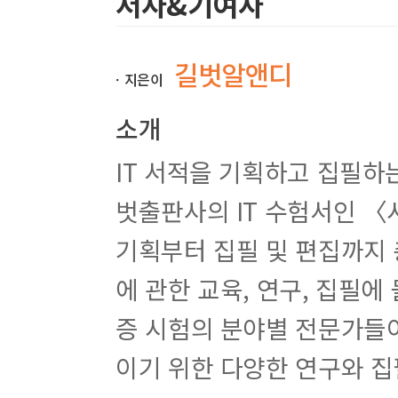
저자&기여자
실전 모의고사 2회
실전 모의고사 3회
실전 모의고사 4회
길벗알앤디
ㆍ지은이
실전 모의고사 5회
실전 모의고사 6회
소개
실전 모의고사 7회
실전 모의고사 8회
IT 서적을 기획하고 집필하는
실전 모의고사 9회
실전 모의고사 10회
벗출판사의 IT 수험서인 〈
[3부] 대표 기출유형(PDF 파일 제공)
기획부터 집필 및 편집까지 
대표 기출유형 1회
대표 기출유형 2회
에 관한 교육, 연구, 집필에
대표 기출유형 3회
대표 기출유형 4회
증 시험의 분야별 전문가들이
대표 기출유형 5회
이기 위한 다양한 연구와 집
※
최신 기출유형과 자세한 해설 서비스를 E-mail 