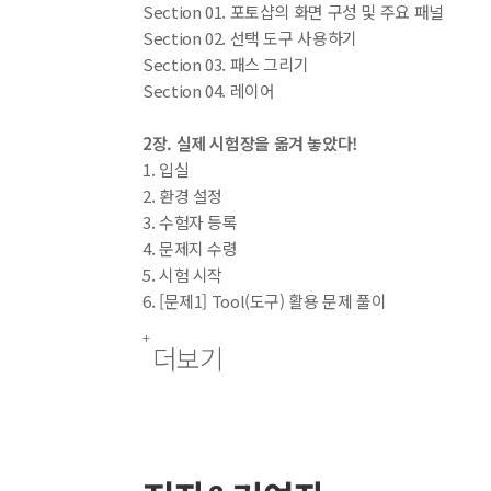
Section 01. 포토샵의 화면 구성 및 주요 패널
Section 02. 선택 도구 사용하기
Section 03. 패스 그리기
Section 04. 레이어
2장. 실제 시험장을 옮겨 놓았다!
1. 입실
2. 환경 설정
3. 수험자 등록
4. 문제지 수령
5. 시험 시작
6. [문제1] Tool(도구) 활용 문제 풀이
7. [문제2] 사진편집 기초 문제 풀이
더보기
8. [문제3] 사진편집 문제 풀이
9. [문제4] 이벤트 페이지 제작 문제 풀이
10. GTQ 2급 시험 마무리
[2부] 실전처럼 연습하기
실전 모의고사 1회