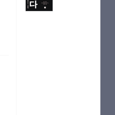
마이길벗
최근 열람 도서
N 부
기