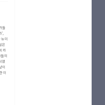
 자산
가들
’,
 뉴미
널은
버 카
그들의
서였
낱낱이
한 이