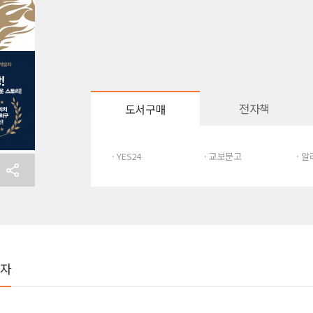
전자책
도서구매
· YES24
· 교보문고
· 
여자