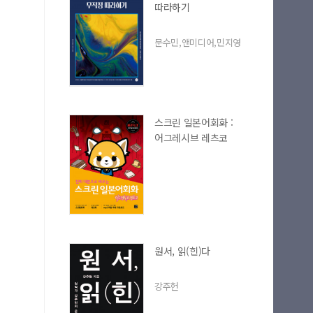
따라하기
문수민,앤미디어,민지영
스크린 일본어회화 :
어그레시브 레츠코
원서, 읽(힌)다
강주헌