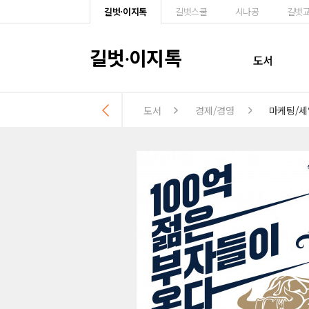
길벗·이지톡
길벗스쿨
시나공
길벗
길벗
이지톡
·
도서
도서
경제/경영
마케팅/세