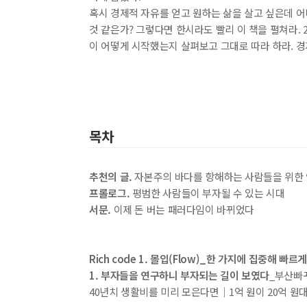
혹시 경제적 자유를 얻고 원하는 삶을 살고 싶은데 
종류
것 같은가? 그렇다면 한시라도 빨리 이 책을 펼쳐라. 
인증
이 어떻게 시작했는지 살펴보고 그대로 따라 하라. 경
알림 메시지
문의
ISB
부가
문의
부가
목차
제목
종이책
도서
추천의 글.
자본주의 바다를 항해하는 사람들을 위한
최근 이용 자료
프롤로그.
평범한 사람들이 부자될 수 있는 시대
서문.
이제 돈 버는 패러다임이 바뀌었다
내용
Rich code 1. 몰입(Flow)_한 가지에 집중해 빠
전자책
1. 부자들을 연구하니 부자되는 길이 보였다
_부산빠꾸
전자책
첨부
40년치 생활비를 미리 모은다면│1억 원이 20억 원
분에 표