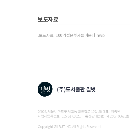
Rich code 3. 헤지(Hedge)_리스크는 줄이고 
12. 진짜 분산투자는 시장을 이긴다
_강환국, 순자산 5
보도자료
영어 논문으로 투자 노하우를 흡수하다│퀀트투자로 
13. 밀레니얼 스크루지가 한 푼도 잃지 않고 돈 버는 
.보도자료_100억젊은부자들이온다.hwp
스크루지처럼 절약하고 스크루지처럼 투자하라│쫄보 
익도 늘어난다
14. 투자 못하는 사람을 위한 경제독립 프로젝트
_김다
연금 탑으로 만든 파이어 플랜│소유보다 경험을 우
15. 리스크는 줄이고 수익은 극대화하는 지역 분산
투자 공부로 전국을 기회의 장으로 삼다│붇터린치의
문
16. 지도 밖으로 눈을 돌리면 자유가 가까워진다
_돈파
04003, 서울시 마포구 서교동 월드컵로 10길 56 대표 : 이종원
시즌 1. 종잣돈으로 부동산 투자를 시작하다│시즌 2
사업자등록번호 : 105-81-69021 ㆍ 통신판매번호 : 제 2007-06623호
│ 월급쟁이도 돈의 주인이 될 수 있다
Copyright GILBUT INC. All Rights Reserved.