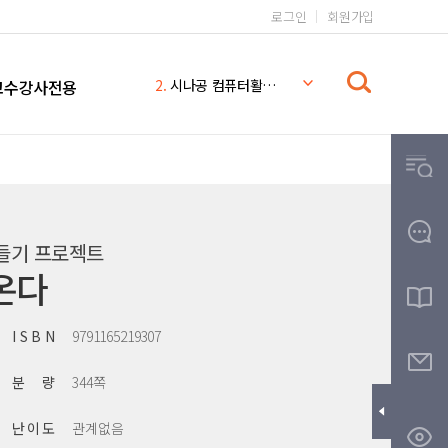
로그인
회원가입
1.
일본어 무작정 따라하기 완전판
교수강사전용
2.
시나공 컴퓨터활용능력 2급
3.
일본어 무작정 따라하기
4.
시나공
5.
일본어 무작정 따라하기 MP3
6.
일본어
7.
일본어 문법 무작정 따라하기
만들기 프로젝트
8.
무작정따라하기
온다
9.
영어회화 핵심패턴 233 MP3
10.
THE
I S B N
9791165219307
분 량
344쪽
난 이 도
관계없음