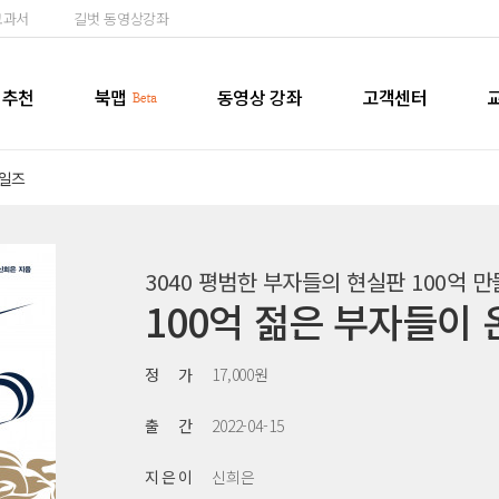
교과서
길벗 동영상강좌
추천
북맵
동영상 강좌
고객센터
일즈
3040 평범한 부자들의 현실판 100억 
100억 젊은 부자들이 
정 가
17,000원
출 간
2022-04-15
지 은 이
신희은