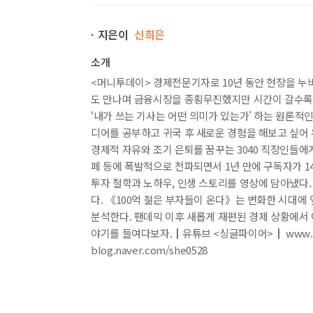
팔리는 콘텐츠 vs. 사라지는 콘텐츠│시스템이 자
ㆍ지은이
신희은
7. 강남8학군 출신 모범생 회사원이 밑바닥부터 부
만년 대리 자산가 vs. 억대 연봉 상무, 진정한 
소개
│건물주로 성장하는 7단계│왜 대한민국 사람들은
<머니투데이> 경제전문기자로 10년 동안 현장을 
도 만나며 금융시장을 종횡무진했지만 시간이 갈수록 인
8. 파는 것이 인간이다, 노마딕으로 살며 셀링하기
_이
‘내가 쓰는 기사는 어떤 의미가 있는가' 하는 원론적
음악하면서 살려면 얼마가 필요할까│해외 쇼핑몰 쇼피
디어를 공부하고 귀국 후 새로운 경험을 해보고 싶어
경제적 자유와 조기 은퇴를 꿈꾸는 3040 직장인들에
9. 평범한 영업맨에서 부동산 디벨로퍼가 되기까지
_
페 등에 폭발적으로 전파되면서 1년 만에 구독자가 1
차라리 꼬마 건물을 지어버리자│세금, 피하지 않고
투자 철학과 노하우, 인생 스토리를 영상에 담아냈다
다. 《100억 젊은 부자들이 온다》는 변화한 시대에
10. 매일 새벽 4시에 일어났을 뿐인데, 인생이 바뀌
분석한다. 팬데믹 이후 새롭게 재편된 경제 상황에서 
두 번의 투자 실패에 깨달은 것 │나는 큰돈 없이도
야기를 들여다보자.┃유튜브 <싱글파이어>┃ www.yo
blog.naver.com/she0528
11. 밀레니얼 금융맨이 코인 판에 뛰어든 이유
_세상학
비트코인 반감기를 포착하다│5년 후, 10년 후를 