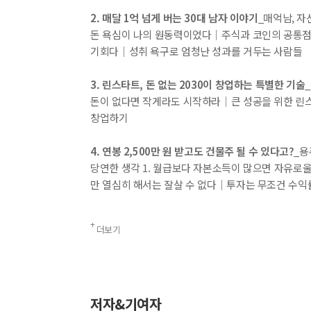
내 문의/답변
2. 매달 1억 넘게 버는 30대 남자 이야기
_매억남, 자산
돈 욕심이 나의 원동력이었다│주식과 코인의 공통점
기회다│성취 욕구로 엄청난 성과를 거두는 사람들
3. 린스타트, 돈 없는 2030이 창업하는 특별한 기술
돈이 없다면 작게라도 시작하라│큰 성공을 위한 린
창업하기
4. 연봉 2,500만 원 받고도 건물주 될 수 있다고?
_용
당연한 생각 1. 월급보다 자본소득이 많으면 자유로울
만 열심히 해서는 잘살 수 없다│투자는 무조건 수
5. 나는 속 편한 우량주 집중투자로 우아하게 돈 번다
더보기
소비 습관을 바꾸자 모든 문제가 풀렸다│초우량주 
Rich code 2. 확장(Expansion)_상식을 깨고
6. 여섯 개의 파이프라인이 자는 동안에도 돈을 번다
저자&기여자