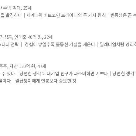
* 첨부파일은 10M 이내만 가능
 수백 억대, 35세
을 발견하다│세계 1위 비트코인 트레이더의 두 가지 원칙│변동성은 곧 
등록
문의하기
_김성공, 연매출 40억 원, 32세
스타터 전략│ 경험이 쌓일수록 훌륭한 가설을 세운다│밀레니얼처럼 영리
주주, 자산 120억 원, 47세
 수 있다│당연한 생각 2. 대기업 친구가 과소비하면 기쁘다│당연한 생각 3
익률이다│월급쟁이에게 연봉보다 중요한 것
_한주주, 자산 5억 원, 37세
소수 종목에 집중투자하다│어떤 장이 와도 괜찮은 전략
 경계를 넘나들며 부를 축적한다
_포리얼, 월수입 1,500만 원, 30세