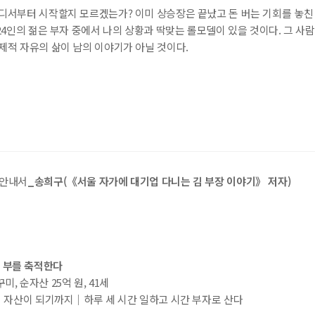
어디서부터 시작할지 모르겠는가? 이미 상승장은 끝났고 돈 버는 기회를 놓친
내용 문의
오류 제보
*
24인의 젊은 부자 중에서 나의 상황과 딱맞는 롤모델이 있을 것이다. 그 사람
도서
100억 젊은 부자들이 온다
제적 자유의 삶이 남의 이야기가 아닐 것이다.
내 서재
도서
100억 젊은 부자들이 온다
N
구매 인증 도서
관심 도서
기호
*
 쪽
* 여러 쪽이면 쉼표(,)로 구분해서 입력하세요.
기호 확인하는 방법
*
 :
 뒷표지 아래쪽에 있는 바코드의 오른쪽 위 숫자
 안내서
_송희구(《서울 자가에 대기업 다니는 김 부장 이야기》 저자)
URL 복사
*
르게 부를 축적한다
(eBook) :
미, 순자산 25억 원, 41세
동영상 강좌
 앞 또는 뒷부분의 판권면 (발행인, 담당 편집자 등을 표시하는 곳) 중 ISB
파일
찾아보
대 자산이 되기까지│하루 세 시간 일하고 시간 부자로 산다
기(예: 979-11-6050-407-1 05320로 된 곳의 뒤 다섯 자리 숫자 05320)