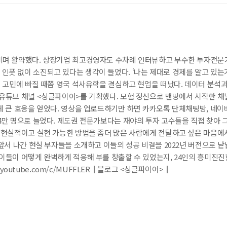
판기처럼 일하고 돈 번다│패시브 인컴을 만들었다면
동산을 시작한 까닭
_박익현, 순자산 20억 원, 40세
자유인은?│밑바닥부터 부동산을 배우기로 했다│부를 빠르게 증식시키는 수익형
 건물주가 꿈일까
누비며 활약했다. 상장기업 최고경영자도 수차례 인터뷰하고 무수한 투자전문
풋 없이 소진되고 있다는 생각이 들었다. ‘나는 제대로 경제를 알고 있는가
희형, 월수입 1,200만 원, 27세
인 고민에 빠질 때쯤 영국 석사유학을 결심하고 현업을 떠났다. 데이터 분석과
에 도전하다│노트북 하나로 월 1,000만 원 벌기
 유튜브 채널 <싱글파이어>를 기획했다. 모험 정신으로 맨땅에서 시작한 채
게 큰 호응을 얻었다. 영상을 업로드하기만 하면 카카오톡 단체채팅방, 네이
황금대지, 자산 60억 원, 37세
4만 명으로 늘었다. 제도권 전문가보다는 재야의 투자 고수들을 직접 찾아 
 정면 돌파하기│리스크는 관리하는 것
. 현실적이고 실현 가능한 방법을 좀더 많은 사람에게 전달하고 싶은 마음에
 앞서 나간 현실 부자들을 소개하고 이들의 성공 비결을 2022년 버전으로 
었다
_세빛희, 자산 50억 원, 40세
이들이 어떻게 완벽하게 적응해 부를 창출할 수 있었는지, 24인의 흥미진진
 부동산 투자한다│1인 지식창업가가 된 엄마
utube.com/c/MUFFLER┃블로그 <싱글파이어>┃
개론, 자산 30억 원, 30세
보고 투자한다│편견을 버리면 부자가 된다