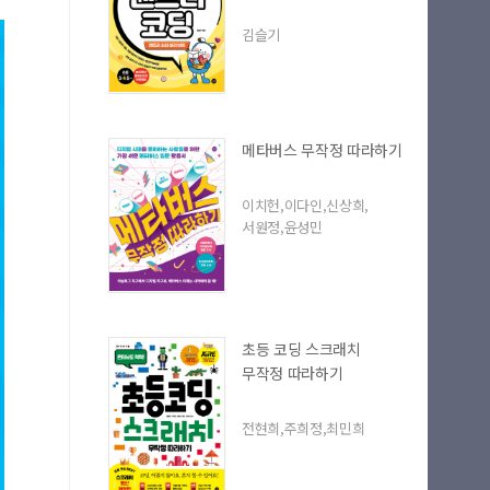
김슬기
메타버스 무작정 따라하기
이치헌,이다인,신상희,
서원정,윤성민
초등 코딩 스크래치
무작정 따라하기
전현희,주희정,최민희