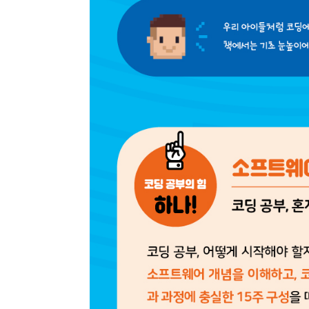
최근 이용 자료
내용
전자책
전자책
첨부
분에 표
내 문의/답변