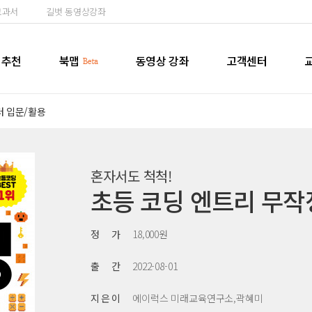
교과서
길벗 동영상강좌
추천
북맵
동영상 강좌
고객센터
터 입문/활용
혼자서도 척척!
초등 코딩 엔트리 무작
정 가
18,000원
출 간
2022-08-01
지 은 이
에이럭스 미래교육연구소,곽혜미