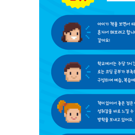
종류
인증
알림 메시지
문의
ISB
부가
문의
부가
제목
종이책
도서