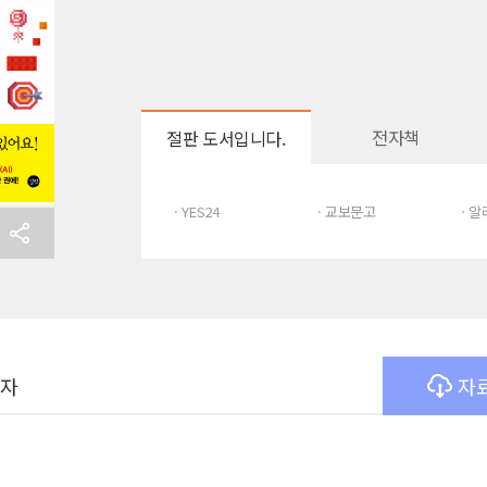
전자책
절판 도서입니다.
· YES24
· 교보문고
· 
여자
자