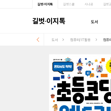
길벗·이지톡
길벗스쿨
시나공
길벗
길벗
이지톡
·
도서
도서
컴퓨터/IT활용
컴퓨