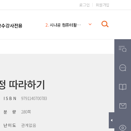
로그인
회원가입
1.
일본어 무작정 따라하기 완전판
2.
시나공 컴퓨터활용능력 2급
교수강사전용
3.
일본어 무작정 따라하기
4.
시나공
5.
일본어 무작정 따라하기 MP3
6.
일본어 문법 무작정 따라하기
7.
일본어
8.
THE
9.
무작정따라하기
정 따라하기
10.
영어회화 핵심패턴 233 MP3
I S B N
9791140700783
분 량
280쪽
난 이 도
관계없음