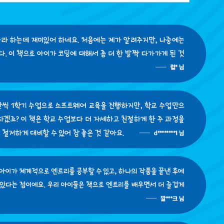
내용 문의
오류 제보
*
도서
초등 코딩 엔트리 무작정 따라하기
내 서재
도서
초등 코딩 엔트리 무작정 따라하기
N
구매 인증 도서
관심 도서
기호
*
 쪽
* 여러 쪽이면 쉼표(,)로 구분해서 입력하세요.
기호 확인하는 방법
*
 :
 뒷표지 아래쪽에 있는 바코드의 오른쪽 위 숫자