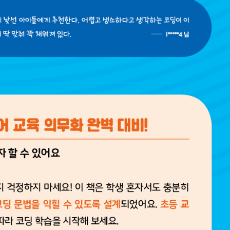
URL 복사
*
(eBook) :
동영상 강좌
 앞 또는 뒷부분의 판권면 (발행인, 담당 편집자 등을 표시하는 곳) 중 ISB
파일
찾아보
기(예: 979-11-6050-407-1 05320로 된 곳의 뒤 다섯 자리 숫자 05320)
* 첨부파일은 10M 이내만 가능
등록
문의하기