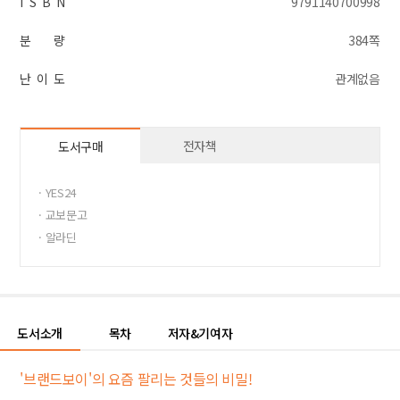
I S B N
9791140700998
분 량
384쪽
난 이 도
관계없음
전자책
도서구매
· YES24
· 교보문고
· 알라딘
도서소개
목차
저자&기여자
'브랜드보이'의 요즘 팔리는 것들의 비밀!