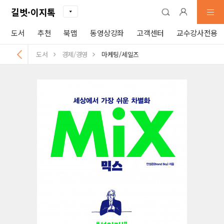
길벗·이지톡
도서
추천
북맵
동영상강좌
고객센터
교수강사전용
도서
경제/경영
마케팅/세일즈