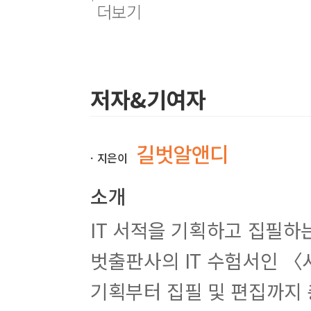
더보기
2. 기출문제 5회
3. 최종점검 모의고사
4. 최종점검 모의고사 해설
※ 교재 출간 이후 시행된 기출문제와 최신출제경향은 E
저자&기여자
서 등록 방법은 본서 5쪽을 참고하세요!
길벗알앤디
ㆍ지은이
소개
IT 서적을 기획하고 집필하는
벗출판사의 IT 수험서인 〈
기획부터 집필 및 편집까지 