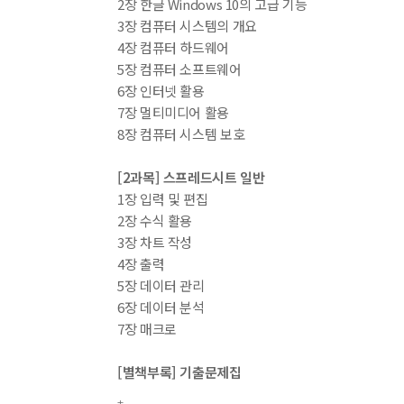
2장 한글 Windows 10의 고급 기능
3장 컴퓨터 시스템의 개요
4장 컴퓨터 하드웨어
5장 컴퓨터 소프트웨어
6장 인터넷 활용
7장 멀티미디어 활용
8장 컴퓨터 시스템 보호
[2과목] 스프레드시트 일반
1장 입력 및 편집
2장 수식 활용
3장 차트 작성
4장 출력
5장 데이터 관리
6장 데이터 분석
7장 매크로
[별책부록] 기출문제집
1. 필수 암기 149선