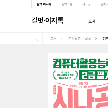
길벗·이지톡
길벗스쿨
시나공
길벗
길벗
이지톡
·
도서
도서
IT자격증 수험서
컴