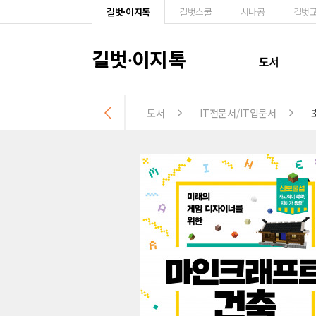
길벗·이지톡
길벗스쿨
시나공
길벗
길벗
이지톡
·
도서
도서
IT전문서/IT입문서