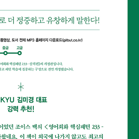
내용 문의
오류 제보
*
도서
영어회화 핵심패턴 233 중고급편
내 서재
도서
영어회화 핵심패턴 233 중고급편
N
구매 인증 도서
관심 도서
기호
*
 쪽
* 여러 쪽이면 쉼표(,)로 구분해서 입력하세요.
기호 확인하는 방법
*
 :
 뒷표지 아래쪽에 있는 바코드의 오른쪽 위 숫자