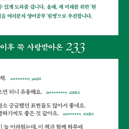
URL 복사
*
(eBook) :
동영상 강좌
 앞 또는 뒷부분의 판권면 (발행인, 담당 편집자 등을 표시하는 곳) 중 ISB
파일
찾아보
기(예: 979-11-6050-407-1 05320로 된 곳의 뒤 다섯 자리 숫자 05320)
* 첨부파일은 10M 이내만 가능
등록
문의하기