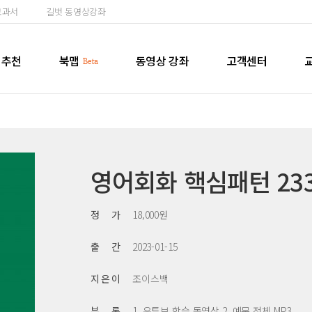
교과서
길벗 동영상강좌
추천
북맵
동영상 강좌
고객센터
영어회화 핵심패턴 23
정 가
18,000원
출 간
2023-01-15
지 은 이
조이스백
부 록
1. 유투브 학습 동영상 2. 예문 전체 MP3