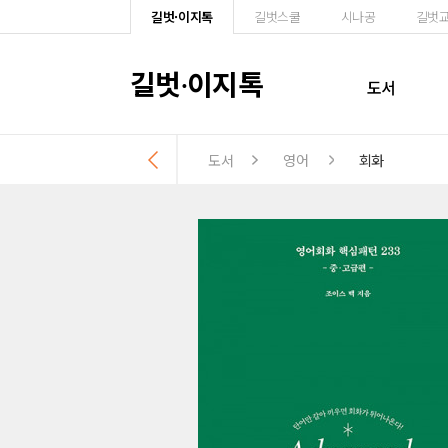
길벗·이지톡
길벗스쿨
시나공
길벗
길벗
이지톡
·
도서
도서
영어
회화