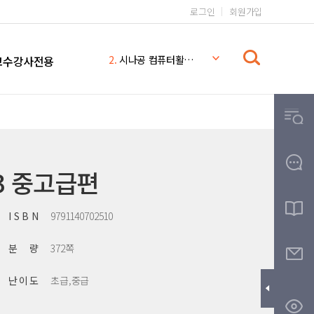
로그인
회원가입
1.
일본어 무작정 따라하기 완전판
2.
시나공 컴퓨터활용능력 2급
교수강사전용
3.
일본어 무작정 따라하기
4.
시나공
5.
일본어 무작정 따라하기 MP3
6.
일본어 문법 무작정 따라하기
7.
일본어
8.
THE
3 중고급편
9.
무작정따라하기
10.
영어회화 핵심패턴 233 MP3
I S B N
9791140702510
분 량
372쪽
난 이 도
초급,중급