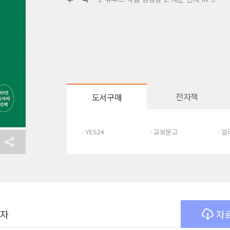
전자책
도서구매
· YES24
· 교보문고
· 
여자
자