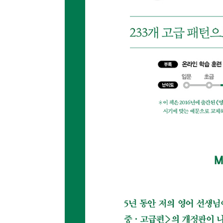
종류
인증
알림 메시지
문의
ISB
부가
문의
부가
제목
종이책
도서