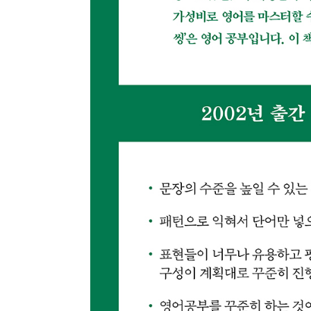
최근 이용 자료
내용
전자책
전자책
첨부
분에 표
내 문의/답변