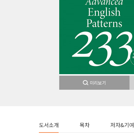
미리보기
도서소개
목차
저자&기