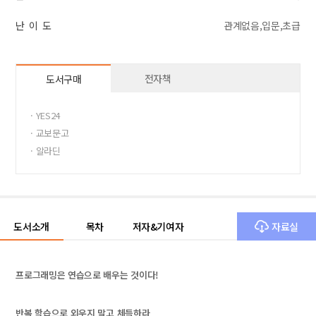
난 이 도
관계없음,입문,초급
전자책
도서구매
· YES24
· 교보문고
· 알라딘
도서소개
목차
저자&기여자
자료실
프로그래밍은 연습으로 배우는 것이다!
반복 학습으로 외우지 말고 체득하라