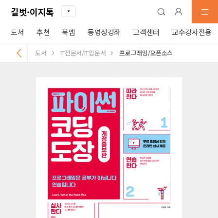
길벗·이지톡
도서
추천
북맵
동영상강좌
고객센터
교수강사전용
도서
IT전문서/IT입문서
프로그래밍/오픈소스