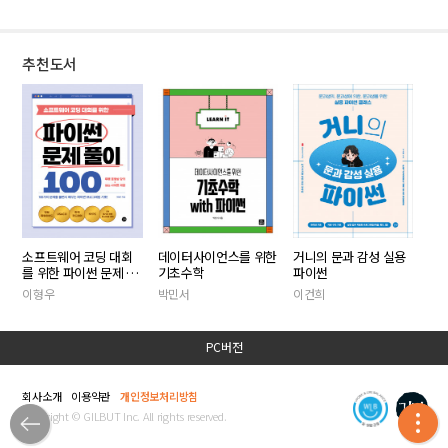
추천도서
소프트웨어 코딩 대회
데이터사이언스를 위한
거니의 문과 감성 실용
를 위한 파이썬 문제 풀
기초수학
파이썬
이 100
이형우
박민서
이건희
PC버전
회사소개
이용약관
개인정보처리방침
Copyright © GILBUT Inc. All rights reserved.