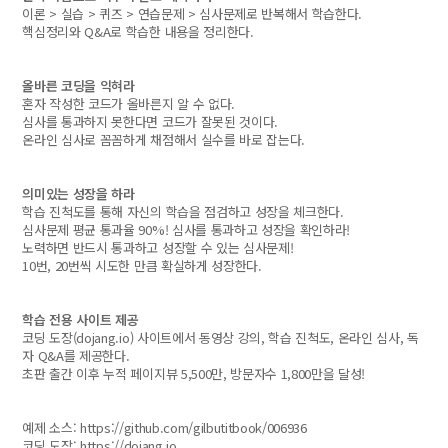
이론 > 실습 > 퀴즈 > 연습문제 > 심사문제로 반복해서 학습한다.
핵심정리와 Q&A로 학습한 내용을 정리한다.
올바른 코딩을 익혀라
혼자 작성한 코드가 올바른지 알 수 없다.
심사를 통과하지 못한다면 코드가 잘못된 것이다.
온라인 심사로 꼼꼼하게 채점해서 실수를 바로 잡는다.
의미있는 성장을 하라
학습 진척도를 통해 자신의 학습을 점검하고 성장을 체크한다.
심사문제 평균 통과율 90%! 심사를 통과하고 성장을 확인하라!
노력하면 반드시 통과하고 성장할 수 있는 심사문제!
10번, 20번씩 시도한 만큼 확실하게 성장한다.
학습 전용 사이트 제공
코딩 도장(dojang.io) 사이트에서 동영상 강의, 학습 진척도, 온라인 심사, 독
자 Q&A를 제공한다.
초판 출간 이후 누적 페이지뷰 5,500만, 방문자수 1,800만을 달성!
예제 소스:
https://github.com/gilbutitbook/006936
코딩 도장:
https://dojang.io