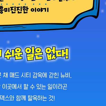
내용 문의
오류 제보
*
도서
뉴비의 로블록스 모험 일기: 매드 시티
내 서재
도서
뉴비의 로블록스 모험 일기: 매드 시티
N
구매 인증 도서
관심 도서
기호
*
 쪽
* 여러 쪽이면 쉼표(,)로 구분해서 입력하세요.
기호 확인하는 방법
*
 :
 뒷표지 아래쪽에 있는 바코드의 오른쪽 위 숫자