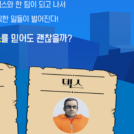
URL 복사
*
(eBook) :
동영상 강좌
 앞 또는 뒷부분의 판권면 (발행인, 담당 편집자 등을 표시하는 곳) 중 ISB
파일
찾아보
기(예: 979-11-6050-407-1 05320로 된 곳의 뒤 다섯 자리 숫자 05320)
* 첨부파일은 10M 이내만 가능
등록
문의하기