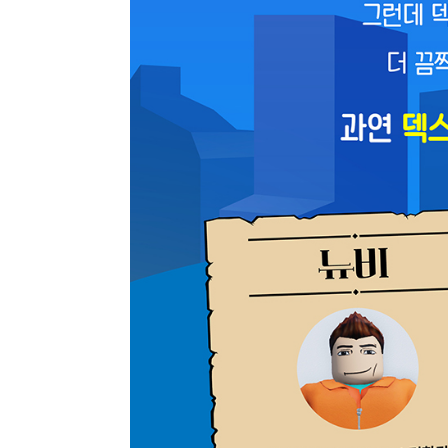
최근 이용 자료
내용
전자책
전자책
첨부
분에 표
내 문의/답변