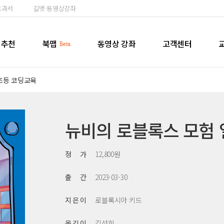
교과서
길벗 동영상강좌
추천
북맵
동영상 강좌
고객센터
초등 코딩교육
뉴비의 로블록스 모험 
정 가
12,800원
출 간
2023-03-30
지 은 이
로블록시아 키드
옮 긴 이
김선희