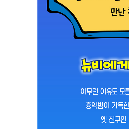
종류
인증
알림 메시지
문의
ISB
부가
문의
부가
제목
종이책
도서