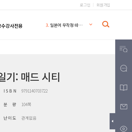
로그인
회원가입
1.
일본어 무작정 따라하기 완전판
2.
시나공 컴퓨터활용능력 2급
교수강사전용
3.
일본어 무작정 따라하기
4.
시나공
5.
일본어 무작정 따라하기 MP3
6.
일본어
7.
일본어 문법 무작정 따라하기
8.
무작정따라하기
일기: 매드 시티
9.
영어회화 핵심패턴 233 MP3
10.
THE
I S B N
9791140703722
분 량
104쪽
난 이 도
관계없음