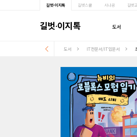
길벗·이지톡
길벗스쿨
시나공
길벗
길벗
이지톡
·
도서
도서
IT전문서/IT입문서