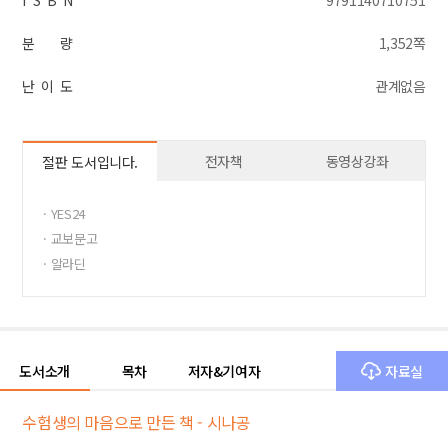
I S B N
9791140710751
분 량
1,352쪽
난 이 도
관계없음
전자책
동영상강좌
절판 도서입니다.
· YES24
· 교보문고
· 알라딘
도서소개
목차
저자&기여자
자료실
수험생의 마음으로 만든 책 - 시나공