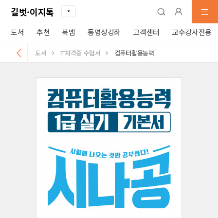
길벗·이지톡
도서
추천
북맵
동영상강좌
고객센터
교수강사전용
도서
IT자격증 수험서
컴퓨터활용능력