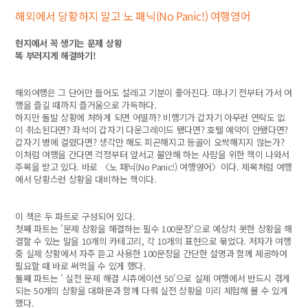
해외에서 당황하지 말고 노 패닉(No Panic!) 여행영어
현지에서 꼭 생기는 문제 상황
똑 부러지게 해결하기!
해외여행은 그 단어만 들어도 설레고 기분이 좋아진다. 떠나기 전부터 가서 여
행을 즐길 때까지 즐거움으로 가득하다.
하지만 돌발 상황에 처하게 되면 어떨까? 비행기가 갑자기 아무런 연락도 없
이 취소된다면? 좌석이 갑자기 다운그레이드 됐다면? 호텔 예약이 안됐다면?
갑자기 병에 걸렸다면? 생각만 해도 피곤해지고 등골이 오싹해지지 않는가?
이처럼 여행을 간다면 걱정부터 앞서고 불안해 하는 사람을 위한 책이 나와서
주목을 받고 있다. 바로 〈노 패닉(No Panic!) 여행영어〉이다. 제목처럼 여행
에서 당황스런 상황을 대비하는 책이다.
이 책은 두 파트로 구성되어 있다.
첫째 파트는 '문제 상황을 해결하는 필수 100문장'으로 예상치 못한 상황을 해
결할 수 있는 말을 10개의 카테고리, 각 10개의 표현으로 묶었다. 저자가 여행
중 실제 상황에서 자주 듣고 사용한 100문장을 간단한 설명과 함께 제공하여
필요할 때 바로 써먹을 수 있게 했다.
둘째 파트는 ' 실전 문제 해결 시츄에이션 50'으로 실제 여행에서 반드시 겪게
되는 50개의 상황을 대화문과 함께 다뤄 실전 상황을 미리 체험해 볼 수 있게
했다.