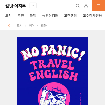
길벗·이지톡
도서
추천
북맵
동영상강좌
고객센터
교수강사전용
도서
영어
회화