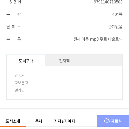
I S B N
9791140710508
분 량
404쪽
난 이 도
관계없음
부 록
전체 예문 mp3 무료 다운로드
전자책
도서구매
· YES24
· 교보문고
· 알라딘
도서소개
목차
저자&기여자
자료실