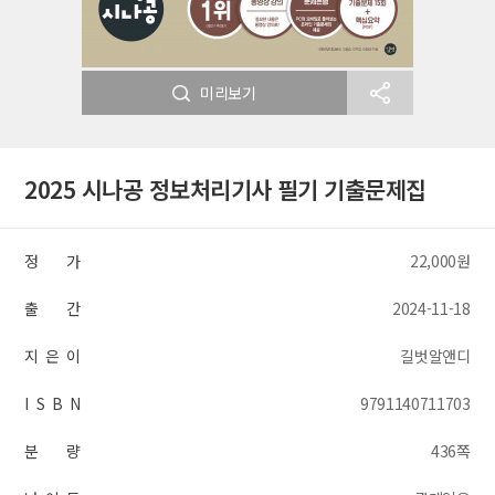
미리보기
2025 시나공 정보처리기사 필기 기출문제집
정 가
22,000원
출 간
2024-11-18
지 은 이
길벗알앤디
I S B N
9791140711703
분 량
436쪽