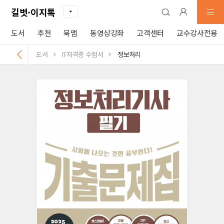
길벗·이지톡
도서
추천
북맵
동영상강좌
고객센터
교수강사전용
도서
IT자격증 수험서
정보처리