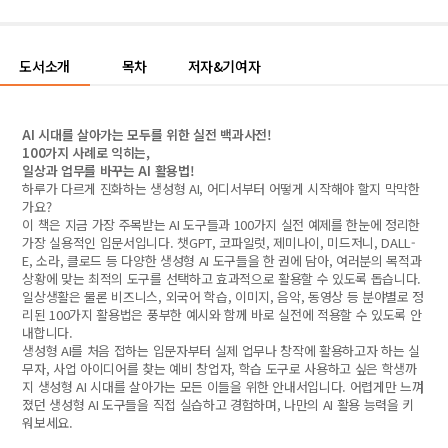
도서소개
목차
저자&기여자
AI 시대를 살아가는 모두를 위한 실전 백과사전!
100가지 사례로 익히는,
일상과 업무를 바꾸는 AI 활용법!
하루가 다르게 진화하는 생성형 AI, 어디서부터 어떻게 시작해야 할지 막막한
가요?
이 책은 지금 가장 주목받는 AI 도구들과 100가지 실전 예제를 한눈에 정리한
가장 실용적인 입문서입니다. 챗GPT, 코파일럿, 제미나이, 미드저니, DALL-
E, 소라, 클로드 등 다양한 생성형 AI 도구들을 한 권에 담아, 여러분의 목적과
상황에 맞는 최적의 도구를 선택하고 효과적으로 활용할 수 있도록 돕습니다.
일상생활은 물론 비즈니스, 외국어 학습, 이미지, 음악, 동영상 등 분야별로 정
리된 100가지 활용법은 풍부한 예시와 함께 바로 실전에 적용할 수 있도록 안
내합니다.
생성형 AI를 처음 접하는 입문자부터 실제 업무나 창작에 활용하고자 하는 실
무자, 사업 아이디어를 찾는 예비 창업자, 학습 도구로 사용하고 싶은 학생까
지 생성형 AI 시대를 살아가는 모든 이들을 위한 안내서입니다. 어렵게만 느껴
졌던 생성형 AI 도구들을 직접 실습하고 경험하며, 나만의 AI 활용 능력을 키
워보세요.