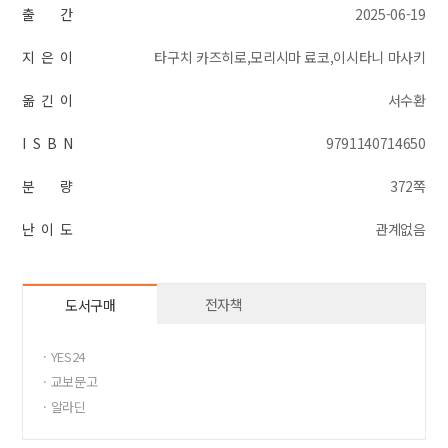
출 간
2025-06-19
지 은 이
타구치 카즈히로,모리시마 료코,이시타니 마사키
옮 긴 이
서수환
I S B N
9791140714650
분 량
372쪽
난 이 도
관계없음
전자책
도서구매
· YES24
· 교보문고
· 알라딘