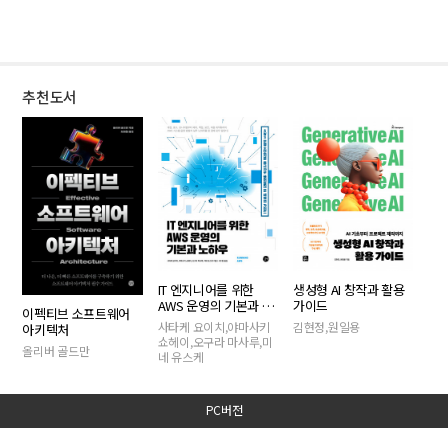
추천도서
IT 엔지니어를 위한
생성형 AI 창작과 활용
AWS 운영의 기본과 노
가이드
이펙티브 소프트웨어
하우
사타케 요이치,야마사키
김현정,원일용
아키텍처
쇼헤이,오구라 마사루,미
올리버 골드만
네 유스케
PC버전