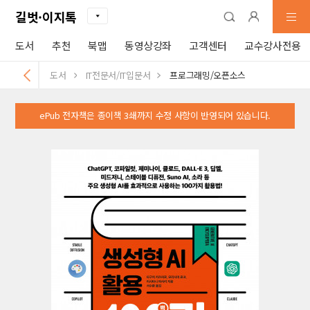
길벗·이지톡
도서
추천
북맵
동영상강좌
고객센터
교수강사전용
도서
IT전문서/IT입문서
프로그래밍/오픈소스
ePub 전자책은 종이책 3쇄까지 수정 사항이 반영되어 있습니다.