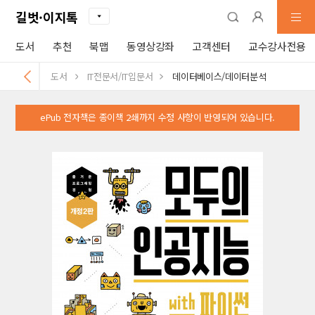
길벗·이지톡
도서
추천
북맵
동영상강좌
고객센터
교수강사전용
도서
IT전문서/IT입문서
데이터베이스/데이터분석
ePub 전자책은 종이책 2쇄까지 수정 사항이 반영되어 있습니다.