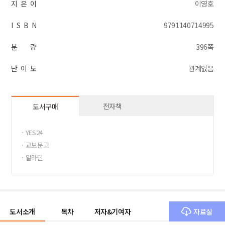
지 은 이
이영호
I S B N
9791140714995
분 량
396쪽
난 이 도
관계없음
전자책
도서구매
· YES24
· 교보문고
· 알라딘
도서소개
목차
저자&기여자
자료실