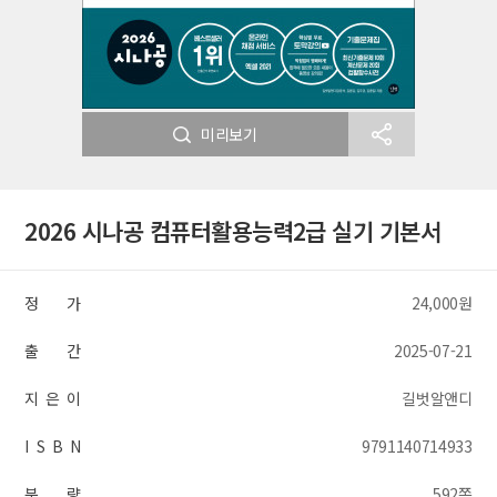
미리보기
2026 시나공 컴퓨터활용능력2급 실기 기본서
정 가
24,000원
출 간
2025-07-21
지 은 이
길벗알앤디
I S B N
9791140714933
분 량
592쪽