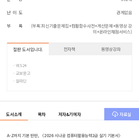
난 이 도
관계없음
부 록
(부록:최신기출문제집+컴활함수사전+계산문제+동영상 강
의+온라인채점서비스)
전자책
동영상강좌
절판 도서입니다.
· YES24
· 교보문고
· 알라딘
도서소개
목차
저자&기여자
자료실
A-Z까지 기본 탄탄, 〈2026 시나공 컴퓨터활용능력2급 실기 기본서〉