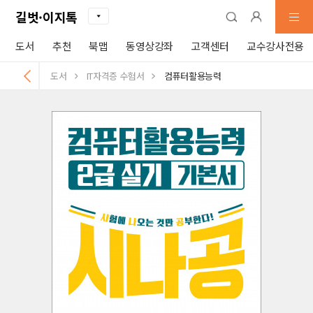
길벗·이지톡
도서
추천
북맵
동영상강좌
고객센터
교수강사전용
도서
IT자격증 수험서
컴퓨터활용능력