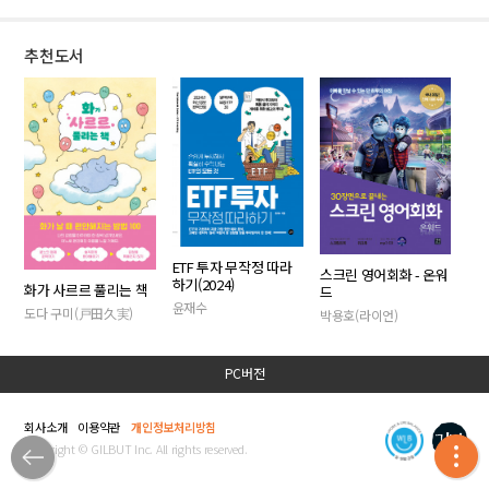
추천도서
ETF 투자 무작정 따라
스크린 영어회화 - 온워
하기(2024)
화가 사르르 풀리는 책
드
윤재수
도다 구미(戸田久実)
박용호(라이언)
PC버전
회사소개
이용약관
개인정보처리방침
Copyright © GILBUT Inc. All rights reserved.