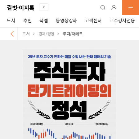
길벗·이지톡
도서
추천
북맵
동영상강좌
고객센터
교수강사전용
도서
경제/경영
투자/재테크