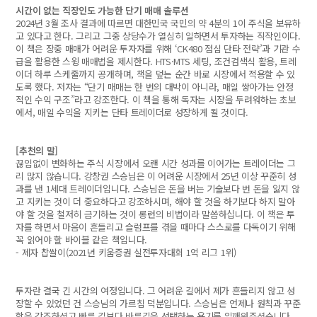
시간이 없는 직장인도 가능한 단기 매매 솔루션
2024년 3월 조사 결과에 따르면 대한민국 국민의 약 4분의 1이 주식을 보유하
고 있다고 한다. 그리고 그중 상당수가 열심히 일하면서 투자하는 직작인이다.
이 책은 장중 매매가 어려운 투자자를 위해 ‘CK480 점심 단타 전략’과 기관 수
급을 활용한 스윙 매매법을 제시한다. HTS·MTS 세팅, 조건검색식 활용, 트레
이더 하루 스케줄까지 공개하며, 책을 덮는 순간 바로 시장에서 적용할 수 있
도록 했다. 저자는 “단기 매매는 한 번의 대박이 아니라, 매일 쌓아가는 안정
적인 수익 구조”라고 강조한다. 이 책을 통해 독자는 시장을 두려워하는 초보
에서, 매일 수익을 지키는 단타 트레이더로 성장하게 될 것이다.
[추천의 말]
끊임없이 변화하는 주식 시장에서 오랜 시간 성과를 이어가는 트레이더는 그
리 많지 않습니다. 강창권 스승님은 이 어려운 시장에서 25년 이상 꾸준히 성
과를 낸 1세대 트레이더입니다. 스승님은 돈을 버는 기술보다 번 돈을 잃지 않
고 지키는 것이 더 중요하다고 강조하시며, 해야 할 것을 하기보다 하지 말아
야 할 것을 철저히 금기하는 것이 롱런의 비법이라 말씀하십니다. 이 책은 투
자를 하면서 마음이 흔들리고 슬럼프를 겪을 때마다 스스로를 다독이기 위해
꼭 읽어야 할 바이블 같은 책입니다.
- 제자 찹쌀이(2021년 키움증권 실전투자대회 1억 리그 1위)
투자란 결국 긴 시간의 여정입니다. 그 어려운 길에서 제가 흔들리지 않고 성
장할 수 있었던 건 스승님의 가르침 덕분입니다. 스승님은 언제나 원칙과 꾸준
함을 강조하셨고 빠른 길보다 바른길을 선택하는 용기를 일깨워주셨습니다.