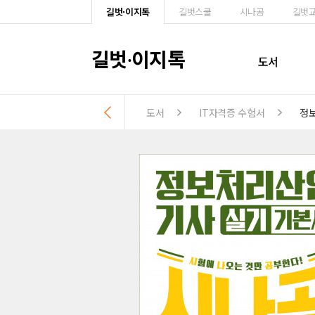
길벗·이지톡
길벗스쿨
시나공
길벗
길벗
이지톡
·
도서
도서
IT자격증 수험서
정