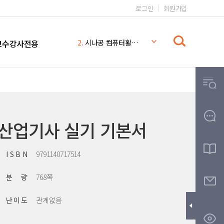
로그인
회원가입
1.
일본어 무작정 따라하기 완전판
2.
시나공 컴퓨터활용능력 2급
교수강사전용
3.
일본어 무작정 따라하기
4.
시나공
5.
일본어 무작정 따라하기 MP3
6.
일본어 문법 무작정 따라하기
7.
일본어
8.
THE
리산업기사 실기 기본서
9.
무작정따라하기
10.
영어회화 핵심패턴 233 MP3
I S B N
9791140717514
분 량
768쪽
난 이 도
관계없음