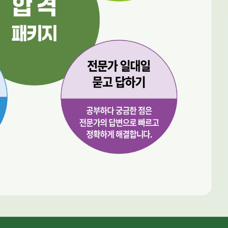
URL 복사
*
(eBook) :
동영상 강좌
 앞 또는 뒷부분의 판권면 (발행인, 담당 편집자 등을 표시하는 곳) 중 ISB
파일
찾아보
기(예: 979-11-6050-407-1 05320로 된 곳의 뒤 다섯 자리 숫자 05320)
* 첨부파일은 10M 이내만 가능
등록
문의하기