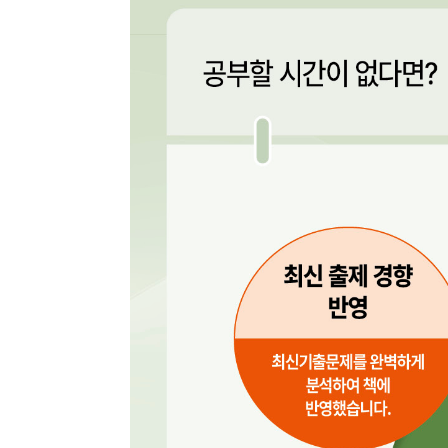
종류
인증
알림 메시지
문의
ISB
부가
문의
부가
제목
종이책
도서