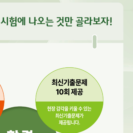
내용 문의
오류 제보
*
도서
2026 시나공 정보처리산업기사 실기 기본서
내 서재
도서
2026 시나공 정보처리산업기사 실기 기본서
N
구매 인증 도서
관심 도서
기호
*
 쪽
* 여러 쪽이면 쉼표(,)로 구분해서 입력하세요.
기호 확인하는 방법
*
 :
 뒷표지 아래쪽에 있는 바코드의 오른쪽 위 숫자