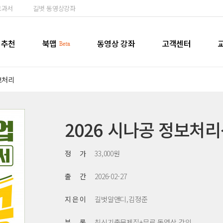
교과서
길벗 동영상강좌
추천
북맵
동영상 강좌
고객센터
보처리
2026 시나공 정보처
정 가
33,000원
출 간
2026-02-27
지 은 이
길벗알앤디,김정준
부 록
최신기출문제집+무료 동영상 강의