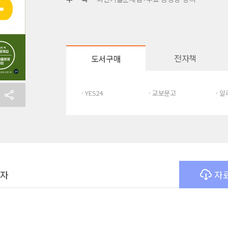
전자책
도서구매
· YES24
· 교보문고
· 
여자
자