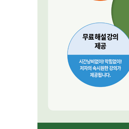
최근 이용 자료
내용
전자책
전자책
첨부
분에 표
내 문의/답변