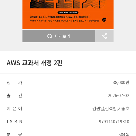
미리보기
AWS 교과서 개정 2판
정 가
38,000원
출 간
2026-07-02
지 은 이
김원일,김석필,서종호
I S B N
9791140719310
분 량
504쪽